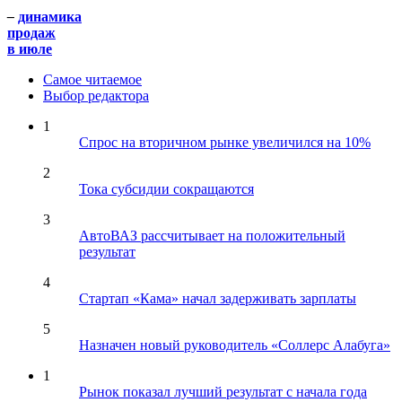
–
динамика
продаж
в июле
Самое читаемое
Выбор редактора
1
Спрос на вторичном рынке увеличился на 10%
2
Тока субсидии сокращаются
3
АвтоВАЗ рассчитывает на положительный
результат
4
Стартап «Кама» начал задерживать зарплаты
5
Назначен новый руководитель «Соллерс Алабуга»
1
Рынок показал лучший результат с начала года