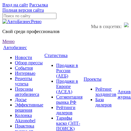
Вход на сайт
Рассылка
Полная версия сайта
Мы в соцсетях:
Свой среди профессионалов
Меню
Автобизнес
Статистика
Новости
Обзор прессы
Продажи в
События
России
Интервью
(АЕБ)
Рецепты
Проекты
Продажи в
успеха
Европе
Персоны
Рейтинг
(ACEA)
Архив
автобизнеса
холдингов
Сегментация
журна
Досье
База
рынка РФ
Эффективные
дилеров
Рейтинги
решения
дилеров
Колонка
Тарифы
Akzonobel
каско (ЭЛТ-
Практика
ПОИСК)