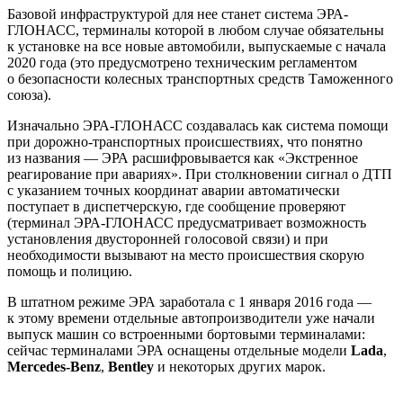
Базовой инфраструктурой для нее станет система ЭРА-
ГЛОНАСС, терминалы которой в любом случае обязательны
к установке на все новые автомобили, выпускаемые с начала
2020 года (это предусмотрено техническим регламентом
о безопасности колесных транспортных средств Таможенного
союза).
Изначально ЭРА-ГЛОНАСС создавалась как система помощи
при дорожно-транспортных происшествиях, что понятно
из названия — ЭРА расшифровывается как «Экстренное
реагирование при авариях». При столкновении сигнал о ДТП
с указанием точных координат аварии автоматически
поступает в диспетчерскую, где сообщение проверяют
(терминал ЭРА-ГЛОНАСС предусматривает возможность
установления двусторонней голосовой связи) и при
необходимости вызывают на место происшествия скорую
помощь и полицию.
В штатном режиме ЭРА заработала с 1 января 2016 года —
к этому времени отдельные автопроизводители уже начали
выпуск машин со встроенными бортовыми терминалами:
сейчас терминалами ЭРА оснащены отдельные модели
Lada
,
Mercedes-Benz
,
Bentley
и некоторых других марок.