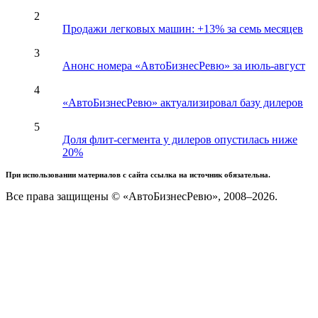
2
Продажи легковых машин: +13% за семь месяцев
3
Анонс номера «АвтоБизнесРевю» за июль-август
4
«АвтоБизнесРевю» актуализировал базу дилеров
5
Доля флит-сегмента у дилеров опустилась ниже
20%
При использовании материалов с сайта ссылка на источник обязательна.
Все права защищены © «АвтоБизнесРевю», 2008–2026.