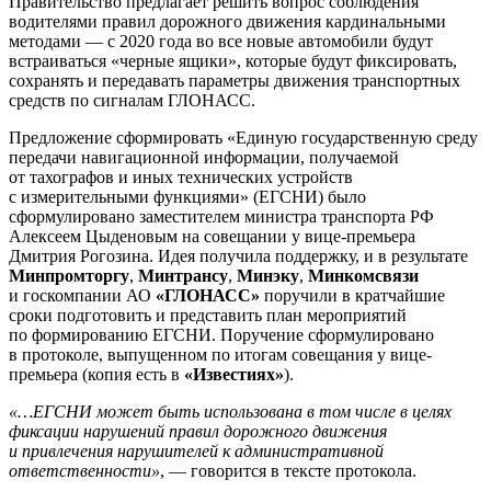
Правительство предлагает решить вопрос соблюдения
водителями правил дорожного движения кардинальными
методами — с 2020 года во все новые автомобили будут
встраиваться «черные ящики», которые будут фиксировать,
сохранять и передавать параметры движения транспортных
средств по сигналам ГЛОНАСС.
Предложение сформировать «Единую государственную среду
передачи навигационной информации, получаемой
от тахографов и иных технических устройств
с измерительными функциями» (ЕГСНИ) было
сформулировано заместителем министра транспорта РФ
Алексеем Цыденовым на совещании у вице-премьера
Дмитрия Рогозина. Идея получила поддержку, и в результате
Минпромторгу
,
Минтрансу
,
Минэку
,
Минкомсвязи
и госкомпании АО
«ГЛОНАСС»
поручили в кратчайшие
сроки подготовить и представить план мероприятий
по формированию ЕГСНИ. Поручение сформулировано
в протоколе, выпущенном по итогам совещания у вице-
премьера (копия есть в
«Известиях»
).
«…ЕГСНИ может быть использована в том числе в целях
фиксации нарушений правил дорожного движения
и привлечения нарушителей к административной
ответственности»
, — говорится в тексте протокола.