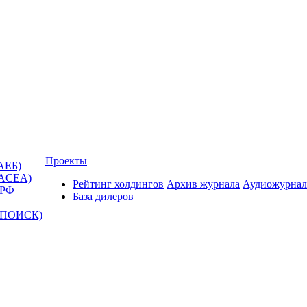
Проекты
АЕБ)
(ACEA)
Рейтинг холдингов
Архив журнала
Аудиожурнал
 РФ
База дилеров
Т-ПОИСК)