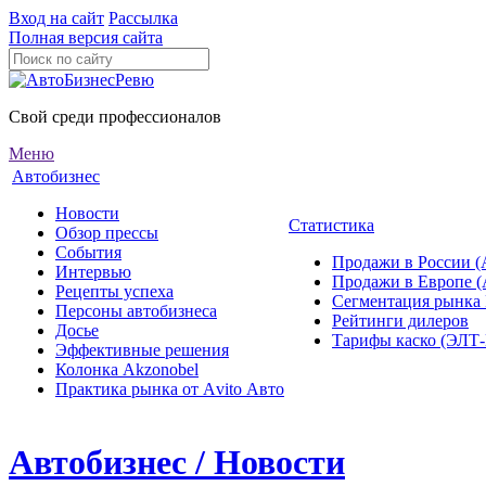
Вход на сайт
Рассылка
Полная версия сайта
Свой среди профессионалов
Меню
Автобизнес
Новости
Статистика
Обзор прессы
События
Продажи в России (
Интервью
Продажи в Европе 
Рецепты успеха
Сегментация рынка
Персоны автобизнеса
Рейтинги дилеров
Досье
Тарифы каско (ЭЛ
Эффективные решения
Колонка Akzonobel
Практика рынка от Аvito Авто
Автобизнес / Новости