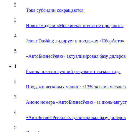
2
Тока субсидии сокращаются
3
Новые модели «Москвича» почти не продаются
4
Jetour Dashing лидирует в продажах «СберАвто»
5
«АвтоБизнесРевю» актуализировал базу дилеров
1
Рынок показал лучший результат с начала года
2
Продажи легковых машин: +13% за семь месяцев
3
Анонс номера «АвтоБизнесРевю» за июль-август
4
«АвтоБизнесРевю» актуализировал базу дилеров
5