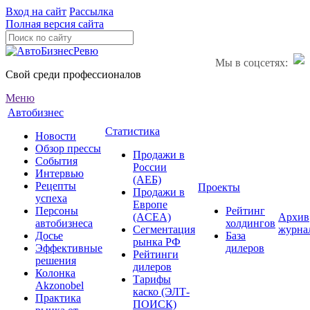
Вход на сайт
Рассылка
Полная версия сайта
Мы в соцсетях:
Свой среди профессионалов
Меню
Автобизнес
Статистика
Новости
Обзор прессы
Продажи в
События
России
Интервью
(АЕБ)
Рецепты
Проекты
Продажи в
успеха
Европе
Персоны
Рейтинг
(ACEA)
Архив
автобизнеса
холдингов
Сегментация
журна
Досье
База
рынка РФ
Эффективные
дилеров
Рейтинги
решения
дилеров
Колонка
Тарифы
Akzonobel
каско (ЭЛТ-
Практика
ПОИСК)