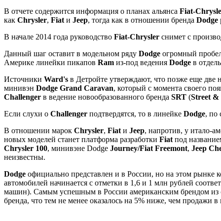
В отчете содержится информация о планах альянса
Fiat-Chrysl
как
Chrysler
,
Fiat
и
Jeep
, тогда как в отношении бренда
Dodge
В начале 2014 года руководство
Fiat-Chrysler
снимет с произв
Данный шаг оставит в модельном ряду
Dodge
огромный пробел,
Америке линейки пикапов
Ram
из-под ведения
Dodge
в отдель
Источники
Ward's
в Детройте утверждают, что позже еще две
минивэн
Dodge Grand Caravan
, который с момента своего по
Challenger
в ведение новообразованного бренда
SRT
(
Street &
Если слухи о
Challenger
подтвердятся, то в линейке
Dodge
, по
В отношении марок
Chrysler
,
Fiat
и
Jeep
, напротив, у итало-а
новых моделей станет платформа разработки
Fiat
под названи
Chrysler 100
, минивэне Dodge
Journey/Fiat Freemont
,
Jeep Ch
неизвестны.
Dodge
официально представлен и в России, но на этом рынке 
автомобилей начинается с отметки в 1,6 и 1 млн рублей соотве
машин). Самым успешным в России американским брендом из 
бренда, что тем не менее оказалось на 5% ниже, чем продажи в 