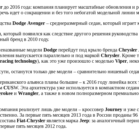
er
до 2016 года: компания планирует масштабные обновления и 
речь идет о сокращении и без того небогатой модельной линии м
одства
Dodge
Avenger
– среднеразмерный седан, который играет
 который появился как следствие другого решения руководства
ный бренд в 2010 году.
 неназванные модели
Dodge
перейдут под крыло бренда
Chrysler
явления выпускается параллельно и под маркой
Chrysler
. Кроме 
 racing technology
), как это уже произошло с моделью
Viper
, нек
 сути, останутся только две модели – сравнительно нишевый сед
мериканского альянса планы большие – к 2016 году линейка все
ем
CUS
W. Эта архитектура уже используется в компактном седан
erokee
и
Wrangler
, а также в новом полноразмерном премиальн
компания реализует лишь две модели – кроссовер
Journey
и уже с
тственно. За первые пять месяцев 2013 года в России проданы 9
состава
Fiat-Chrysler
является марка
Jeep
: за аналогичный пери
первые пять месяцев 2012 года.