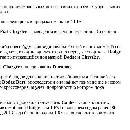
расширения модельных линеек своих ключевых марок, таких
арки.
 ключевую роль в продажах марки в США.
Fiat-Chrysler
– выведения весьма популярной в Северной
либо вовсе будут ликвидированы. Одной из них может быть
того, могут подтвердиться слухи о передаче спорткара
Dodge
огда выпускавшейся под маркой
Dodge
и
Chrysler
.
ан
Charger
и внедорожник
Durango
.
х трех брендов должна полностью обновиться. Основой для
е
Dodge
Dart
, впоследствии она найдет применение в новом
ом кроссовере
Chrysler
, подробности о котором пока
нятый с производства хетчбэк
Caliber
, стоимость этих
6 автомобилей
Dodge
– на 10% больше, чем годом ранее (86
од 2013 года были проданы 1,6 тыс. внедорожников этого