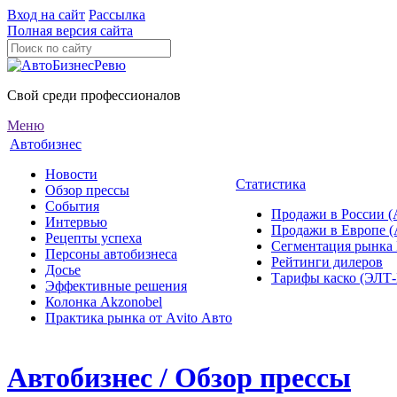
Вход на сайт
Рассылка
Полная версия сайта
Свой среди профессионалов
Меню
Автобизнес
Новости
Статистика
Обзор прессы
События
Продажи в России (
Интервью
Продажи в Европе 
Рецепты успеха
Сегментация рынка
Персоны автобизнеса
Рейтинги дилеров
Досье
Тарифы каско (ЭЛ
Эффективные решения
Колонка Akzonobel
Практика рынка от Аvito Авто
Автобизнес / Обзор прессы