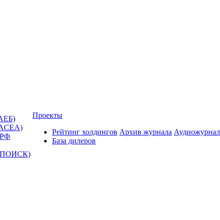
Проекты
АЕБ)
(ACEA)
Рейтинг холдингов
Архив журнала
Аудиожурнал
 РФ
База дилеров
Т-ПОИСК)