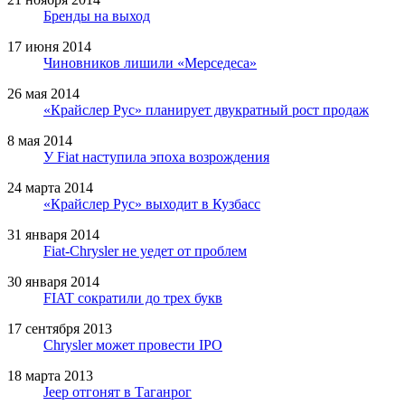
Бренды на выход
17 июня 2014
Чиновников лишили «Мерседеса»
26 мая 2014
«Крайслер Рус» планирует двукратный рост продаж
8 мая 2014
У Fiat наступила эпоха возрождения
24 марта 2014
«Крайслер Рус» выходит в Кузбасс
31 января 2014
Fiat-Chrysler не уедет от проблем
30 января 2014
FIAT сократили до трех букв
17 сентября 2013
Chrysler может провести IPO
18 марта 2013
Jeep отгонят в Таганрог