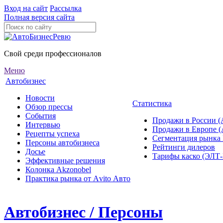
Вход на сайт
Рассылка
Полная версия сайта
Свой среди профессионалов
Меню
Автобизнес
Новости
Статистика
Обзор прессы
События
Продажи в России (
Интервью
Продажи в Европе 
Рецепты успеха
Сегментация рынка
Персоны автобизнеса
Рейтинги дилеров
Досье
Тарифы каско (ЭЛ
Эффективные решения
Колонка Akzonobel
Практика рынка от Аvito Авто
Автобизнес / Персоны