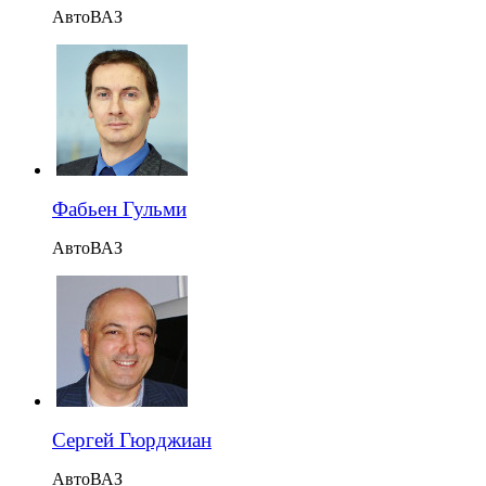
АвтоВАЗ
Фабьен Гульми
АвтоВАЗ
Сергей Гюрджиан
АвтоВАЗ