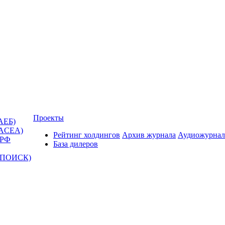
Проекты
АЕБ)
(ACEA)
Рейтинг холдингов
Архив журнала
Аудиожурнал
 РФ
База дилеров
Т-ПОИСК)