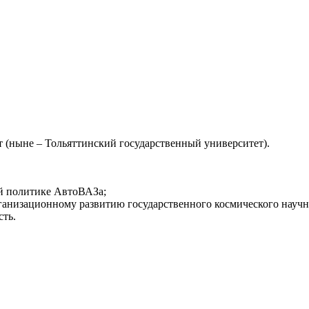
 (ныне – Тольяттинский государственный университет).
ой политике АвтоВАЗа;
 организационному развитию государственного космического науч
сть.