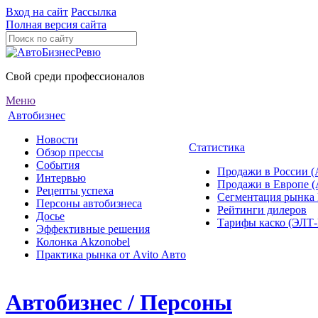
Вход на сайт
Рассылка
Полная версия сайта
Свой среди профессионалов
Меню
Автобизнес
Новости
Статистика
Обзор прессы
События
Продажи в России (
Интервью
Продажи в Европе 
Рецепты успеха
Сегментация рынка
Персоны автобизнеса
Рейтинги дилеров
Досье
Тарифы каско (ЭЛ
Эффективные решения
Колонка Akzonobel
Практика рынка от Аvito Авто
Автобизнес / Персоны