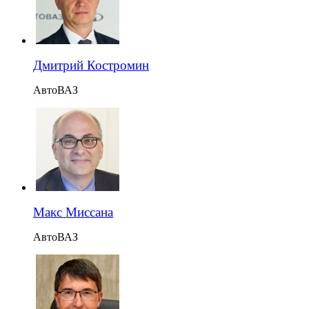
Дмитрий Костромин
АвтоВАЗ
Макс Миссана
АвтоВАЗ