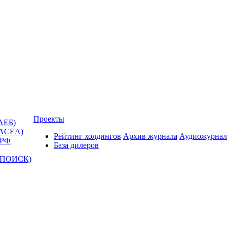
Проекты
АЕБ)
(ACEA)
Рейтинг холдингов
Архив журнала
Аудиожурнал
 РФ
База дилеров
Т-ПОИСК)