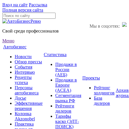
Вход на сайт
Рассылка
Полная версия сайта
Мы в соцсетях:
Свой среди профессионалов
Меню
Автобизнес
Статистика
Новости
Обзор прессы
Продажи в
События
России
Интервью
(АЕБ)
Рецепты
Проекты
Продажи в
успеха
Европе
Персоны
Рейтинг
(ACEA)
Архив
автобизнеса
холдингов
Сегментация
журна
Досье
База
рынка РФ
Эффективные
дилеров
Рейтинги
решения
дилеров
Колонка
Тарифы
Akzonobel
каско (ЭЛТ-
Практика
ПОИСК)