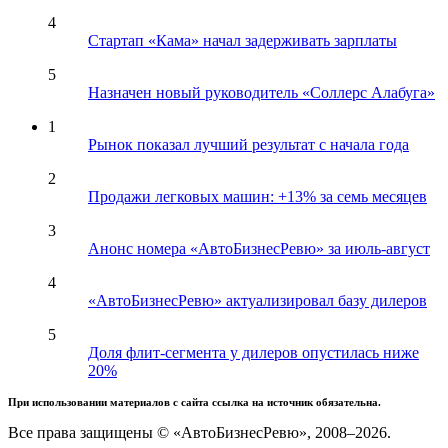
4
Стартап «Кама» начал задерживать зарплаты
5
Назначен новый руководитель «Соллерс Алабуга»
1
Рынок показал лучший результат с начала года
2
Продажи легковых машин: +13% за семь месяцев
3
Анонс номера «АвтоБизнесРевю» за июль-август
4
«АвтоБизнесРевю» актуализировал базу дилеров
5
Доля флит-сегмента у дилеров опустилась ниже
20%
При использовании материалов с сайта ссылка на источник обязательна.
Все права защищены © «АвтоБизнесРевю», 2008–2026.