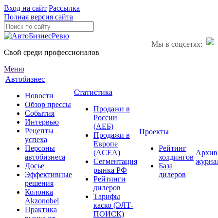
Вход на сайт
Рассылка
Полная версия сайта
Мы в соцсетях:
Свой среди профессионалов
Меню
Автобизнес
Статистика
Новости
Обзор прессы
Продажи в
События
России
Интервью
(АЕБ)
Рецепты
Проекты
Продажи в
успеха
Европе
Персоны
Рейтинг
(ACEA)
Архив
автобизнеса
холдингов
Сегментация
журна
Досье
База
рынка РФ
Эффективные
дилеров
Рейтинги
решения
дилеров
Колонка
Тарифы
Akzonobel
каско (ЭЛТ-
Практика
ПОИСК)