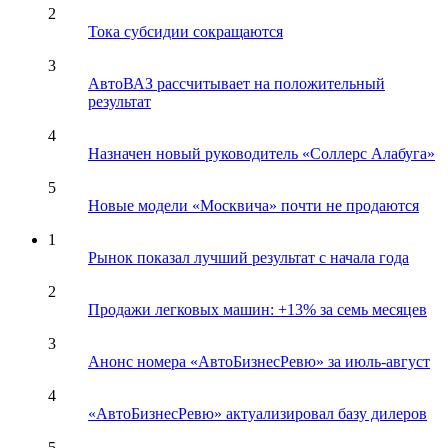
2
Тока субсидии сокращаются
3
АвтоВАЗ рассчитывает на положительный
результат
4
Назначен новый руководитель «Соллерс Алабуга»
5
Новые модели «Москвича» почти не продаются
1
Рынок показал лучший результат с начала года
2
Продажи легковых машин: +13% за семь месяцев
3
Анонс номера «АвтоБизнесРевю» за июль-август
4
«АвтоБизнесРевю» актуализировал базу дилеров
5