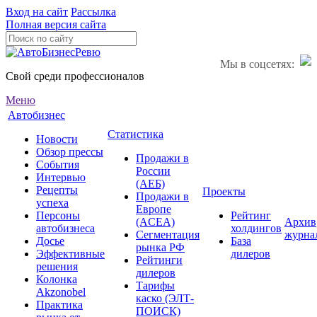
Вход на сайт
Рассылка
Полная версия сайта
Мы в соцсетях:
Свой среди профессионалов
Меню
Автобизнес
Статистика
Новости
Обзор прессы
Продажи в
События
России
Интервью
(АЕБ)
Рецепты
Проекты
Продажи в
успеха
Европе
Персоны
Рейтинг
(ACEA)
Архив
автобизнеса
холдингов
Сегментация
журна
Досье
База
рынка РФ
Эффективные
дилеров
Рейтинги
решения
дилеров
Колонка
Тарифы
Akzonobel
каско (ЭЛТ-
Практика
ПОИСК)