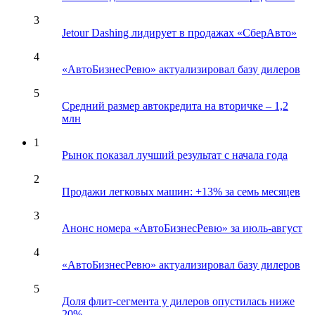
3
Jetour Dashing лидирует в продажах «СберАвто»
4
«АвтоБизнесРевю» актуализировал базу дилеров
5
Средний размер автокредита на вторичке – 1,2
млн
1
Рынок показал лучший результат с начала года
2
Продажи легковых машин: +13% за семь месяцев
3
Анонс номера «АвтоБизнесРевю» за июль-август
4
«АвтоБизнесРевю» актуализировал базу дилеров
5
Доля флит-сегмента у дилеров опустилась ниже
20%