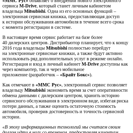
«ММС Рус»
объявляет о внедрении нового электронного
сервиса
M-Drive
, который станет личным кабинетом
владельца
Mitsubishi
. Одна из его основных функций –
электронная сервисная книжка, предоставляющая доступ
к истории обслуживания автомобиля в течение всего срока
с момента регистрации в системе.
В настоящее время сервис работает на базе более
40 дилерских центров. Дистрибьютор планирует, что к концу
2016 года владельцы
Mitsubishi
полностью перейдут
на электронные сервисные книжки, а также будут активно
использовать ряд дополнительных услуг в режиме онлайн.
Регистрация и вход в личный кабинет
M-Drive
доступны как
через компьютер, так и через мобильное
приложение (разработчик –
«Брайт Бокс»
).
Как отмечают в
«ММС Рус»
, электронный сервис позволяет
владельцу
Mitsubishi
экономить время за счет оперативности
обмена данными с дилерским центром, хранить историю
сервисного обслуживания в электронном виде, избегая риска
потери данных, а также оценить остаточную стоимость
автомобиля, проверив достоверность и точность сервисной
истории.
«В эпоху информационных технологий мы считаем своим
долгом идти в ногу со временем, предоставляя клиентам