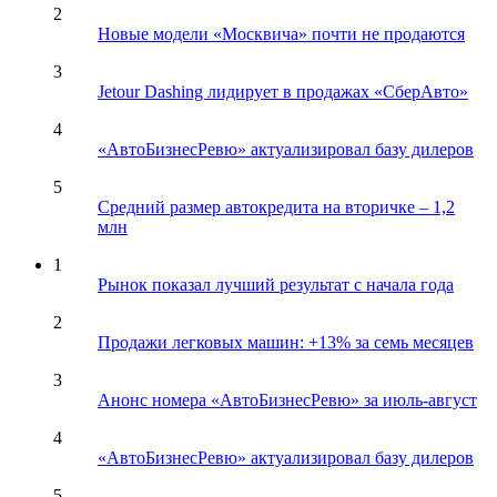
2
Новые модели «Москвича» почти не продаются
3
Jetour Dashing лидирует в продажах «СберАвто»
4
«АвтоБизнесРевю» актуализировал базу дилеров
5
Средний размер автокредита на вторичке – 1,2
млн
1
Рынок показал лучший результат с начала года
2
Продажи легковых машин: +13% за семь месяцев
3
Анонс номера «АвтоБизнесРевю» за июль-август
4
«АвтоБизнесРевю» актуализировал базу дилеров
5