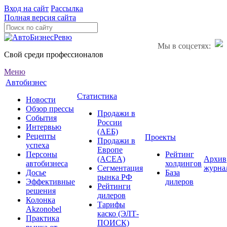
Вход на сайт
Рассылка
Полная версия сайта
Мы в соцсетях:
Свой среди профессионалов
Меню
Автобизнес
Статистика
Новости
Обзор прессы
Продажи в
События
России
Интервью
(АЕБ)
Рецепты
Проекты
Продажи в
успеха
Европе
Персоны
Рейтинг
(ACEA)
Архив
автобизнеса
холдингов
Сегментация
журна
Досье
База
рынка РФ
Эффективные
дилеров
Рейтинги
решения
дилеров
Колонка
Тарифы
Akzonobel
каско (ЭЛТ-
Практика
ПОИСК)