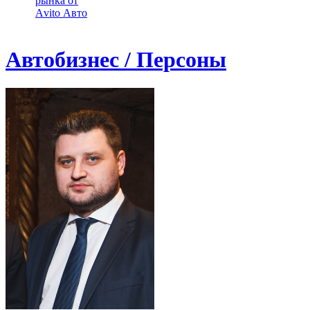
рынка от
Аvito Авто
Автобизнес / Персоны