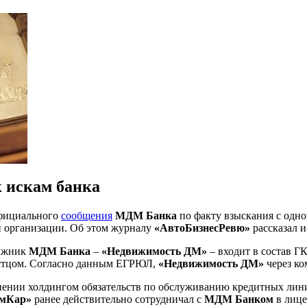
 искам банка
официального
сообщения
МДМ Банка
по факту взыскания с одн
й организации. Об этом журналу
«АвтоБизнесРевю»
рассказал 
олжник
МДМ Банка
–
«Недвижимость ДМ»
– входит в состав Г
 истцом. Согласно данным ЕГРЮЛ,
«Недвижимость ДМ»
через к
лнении холдингом обязательств по обслуживанию кредитных лин
мКар»
ранее действительно сотрудничал с
МДМ Банком
в лице