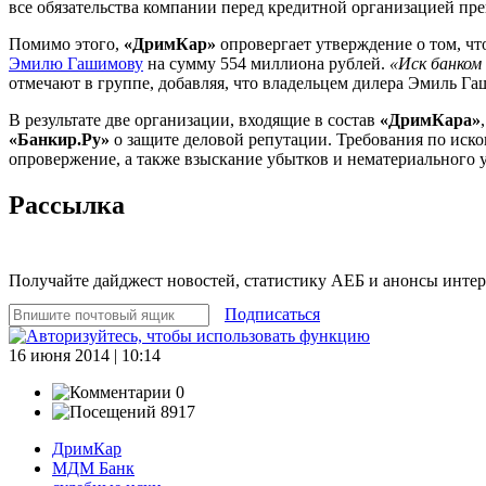
все обязательства компании перед кредитной организацией пр
Помимо этого,
«ДримКар»
опровергает утверждение о том, чт
Эмилю Гашимову
на сумму 554 миллиона рублей.
«Иск банком
отмечают в группе, добавляя, что владельцем дилера Эмиль Га
В результате две организации, входящие в состав
«ДримКара»
«Банкир.Ру»
о защите деловой репутации. Требования по иск
опровержение, а также взыскание убытков и нематериального 
Рассылка
Получайте дайджест новостей, статистику АЕБ и анонсы инте
Подписаться
16 июня 2014 | 10:14
0
8917
ДримКар
МДМ Банк