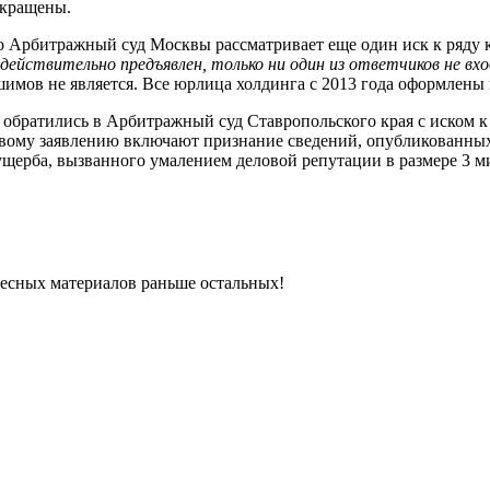
екращены.
о Арбитражный суд Москвы рассматривает еще один иск к ряду к
 действительно предъявлен, только ни один из ответчиков не вх
шимов не является. Все юрлица холдинга с 2013 года оформлены
, обратились в Арбитражный суд Ставропольского края с иском 
овому заявлению включают признание сведений, опубликованных
ущерба, вызванного умалением деловой репутации в размере 3 м
ресных материалов раньше остальных!