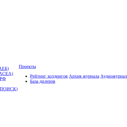
Проекты
АЕБ)
(ACEA)
Рейтинг холдингов
Архив журнала
Аудиожурнал
 РФ
База дилеров
Т-ПОИСК)