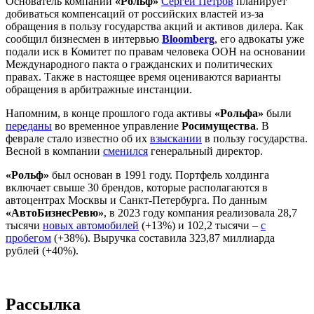
Основатель компании
«Рольф»
Сергей Петров
планирует
добиваться компенсаций от российских властей из-за
обращения в пользу государства акций и активов дилера. Как
сообщил бизнесмен в интервью
Bloomberg
, его адвокаты уже
подали иск в Комитет по правам человека ООН на основании
Международного пакта о гражданских и политических
правах. Также в настоящее время оцениваются варианты
обращения в арбитражные инстанции.
Напомним, в конце прошлого года активы
«Рольфа»
были
переданы
во временное управление
Росимущества
. В
феврале стало известно об их
взыскании
в пользу государства.
Весной в компании
сменился
генеральный директор.
«Рольф»
был основан в 1991 году. Портфель холдинга
включает свыше 30 брендов, которые располагаются в
автоцентрах Москвы и Санкт-Петербурга. По данным
«АвтоБизнесРевю»
, в 2023 году компания реализовала 28,7
тысячи
новых автомобилей
(+13%) и 102,2 тысячи –
с
пробегом
(+38%). Выручка составила 323,87 миллиарда
рублей (+40%).
Рассылка