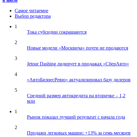
в июле
Самое читаемое
Выбор редактора
1
Тока субсидии сокращаются
2
Новые модели «Москвича» почти не продаются
3
Jetour Dashing лидирует в продажах «СберАвто»
4
«АвтоБизнесРевю» актуализировал базу дилеров
5
Средний размер автокредита на вторичке – 1,2
млн
1
Рынок показал лучший результат с начала года
2
Продажи легковых машин: +13% за семь месяцев