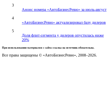
3
Анонс номера «АвтоБизнесРевю» за июль-август
4
«АвтоБизнесРевю» актуализировал базу дилеров
5
Доля флит-сегмента у дилеров опустилась ниже
20%
При использовании материалов с сайта ссылка на источник обязательна.
Все права защищены © «АвтоБизнесРевю», 2008–2026.