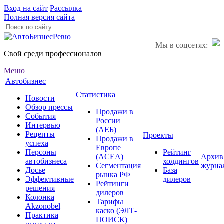
Вход на сайт
Рассылка
Полная версия сайта
Мы в соцсетях:
Свой среди профессионалов
Меню
Автобизнес
Статистика
Новости
Обзор прессы
Продажи в
События
России
Интервью
(АЕБ)
Рецепты
Проекты
Продажи в
успеха
Европе
Персоны
Рейтинг
(ACEA)
Архив
автобизнеса
холдингов
Сегментация
журна
Досье
База
рынка РФ
Эффективные
дилеров
Рейтинги
решения
дилеров
Колонка
Тарифы
Akzonobel
каско (ЭЛТ-
Практика
ПОИСК)