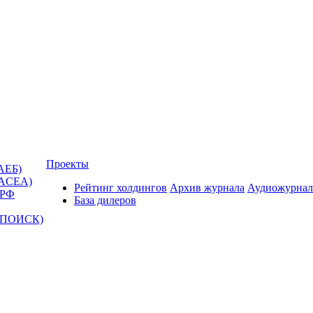
Проекты
АЕБ)
(ACEA)
Рейтинг холдингов
Архив журнала
Аудиожурнал
 РФ
База дилеров
Т-ПОИСК)