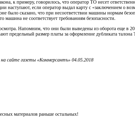
акона, к примеру, говорилось, что оператор ТО несет ответстве
ции наступают, если оператор выдал карту с «заключением о во
оне было сказано, что при несоответствии машины нормам безоп
 что машина не соответствует требованиям безопасности.
осмотра. Напомним, что они были выведены из оборота еще в 20
вают предельный размер платы за оформление дубликата талона
 на сайте газеты «Коммерсантъ» 04.05.2018
ресных материалов раньше остальных!