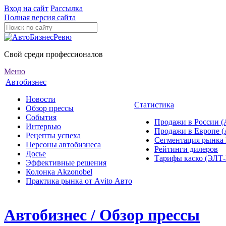
Вход на сайт
Рассылка
Полная версия сайта
Свой среди профессионалов
Меню
Автобизнес
Новости
Статистика
Обзор прессы
События
Продажи в России (
Интервью
Продажи в Европе 
Рецепты успеха
Сегментация рынка
Персоны автобизнеса
Рейтинги дилеров
Досье
Тарифы каско (ЭЛ
Эффективные решения
Колонка Akzonobel
Практика рынка от Аvito Авто
Автобизнес / Обзор прессы