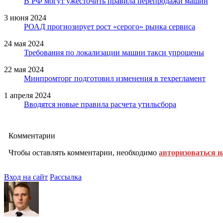
В РФ могут ужесточить правила перепродажи машин
3 июня 2024
РОАД прогнозирует рост «серого» рынка сервиса
24 мая 2024
Требования по локализации машин такси упрощены
22 мая 2024
Минпромторг подготовил изменения в техрегламент
1 апреля 2024
Вводятся новые правила расчета утильсбора
Комментарии
Чтобы оставлять комментарии, необходимо
авторизоваться н
Вход на сайт
Рассылка