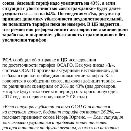
союза, базовый тариф надо увеличить на 43%, а если
ситуация с убыточностью «автогражданки» будет далее
ухудшаться — то на 64%. По сведениям «Ъ», регулятор
признает динамику убыточности неудовлетворительной,
но повышать тарифы пока не намерен. В ЦБ надеются,
что ремонтная реформа лишит автоюристов львиной доли
заработка, и выровняет убыточность страховщиков и без
увеличения тарифов.
РСА
сообщил об отправке в
ЦБ
исследования
по достаточности тарифов ОСАГО. Как уже писал
«Ъ»
,
система ОСАГО признана актуариями нестабильной, для
ее балансировки необходимо повышение тарифов. Как
говорится в сообщении союза, выявлен дефицит тарифа —
по различным сценариям от 26% до 43% (для договоров,
которые будут заключены в период со второго полугодия
2017 года по первое полугодие 2018 года).
«Если ситуация с убыточностью ОСАГО останется
на текущем уровне, дефицит тарифа составит 26,2%,
—
поясняет президент союза Игорь Юргенс. —
Если ситуация
максимально ухудшится и проблема мошенничества
распространится на другие регионы, возможна нехватка