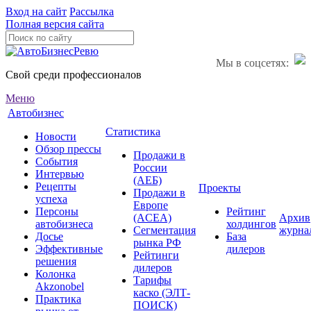
Вход на сайт
Рассылка
Полная версия сайта
Мы в соцсетях:
Свой среди профессионалов
Меню
Автобизнес
Статистика
Новости
Обзор прессы
Продажи в
События
России
Интервью
(АЕБ)
Рецепты
Проекты
Продажи в
успеха
Европе
Персоны
Рейтинг
(ACEA)
Архив
автобизнеса
холдингов
Сегментация
журна
Досье
База
рынка РФ
Эффективные
дилеров
Рейтинги
решения
дилеров
Колонка
Тарифы
Akzonobel
каско (ЭЛТ-
Практика
ПОИСК)