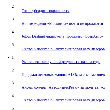
2
Тока субсидии сокращаются
3
Новые модели «Москвича» почти не продаются
4
Jetour Dashing лидирует в продажах «СберАвто»
5
«АвтоБизнесРевю» актуализировал базу дилеров
1
Рынок показал лучший результат с начала года
2
Продажи легковых машин: +13% за семь месяцев
3
Анонс номера «АвтоБизнесРевю» за июль-август
4
«АвтоБизнесРевю» актуализировал базу дилеров
5