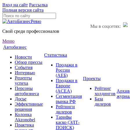
Вход на сайт
Рассылка
Полная версия сайта
Мы в соцсетях:
Свой среди профессионалов
Меню
Автобизнес
Статистика
Новости
Обзор прессы
Продажи в
События
России
Интервью
(АЕБ)
Рецепты
Проекты
Продажи в
успеха
Европе
Персоны
Рейтинг
(ACEA)
Архив
автобизнеса
холдингов
Сегментация
журна
Досье
База
рынка РФ
Эффективные
дилеров
Рейтинги
решения
дилеров
Колонка
Тарифы
Akzonobel
каско (ЭЛТ-
Практика
ПОИСК)