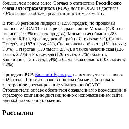
больше, чем годом ранее. Согласно статистике
Российского
союза автостраховщиков
(
РСА
), доля е-ОСАГО достигла
70% от общего объема реализации в этом сегменте.
В топ-10 регионов-лидеров (41,5% продаж) по продажам
полисов е-ОСАГО в январе-феврале вошли Москва (478 тысяч
полисов; 10,3% от всех продаж), Московская область (283
тысячи; 6,1%), Краснодарский край (231 тысяча; 5%), Санкт-
Петербург (187 тысяч; 4%), Свердловская область (151 тысяча;
3,3%), Татарстан (130 тысяч; 2,8%), а также Челябинская (126
тысяч; 2,7%) и Ростовская (126 тысяч; 2,7%) области,
Башкирия (112 тысяч; 2,4%) и Самарская область (103 тысячи;
2,2%).
Президент
РСА
Евгений Уфимцев
напомнил, что с 1 января
2025 года в России начало в полном объеме действовать
электронное урегулирование убытков по ОСАГО.
Страхователи вправе обратиться с заявлением о возмещении в
страховую компанию дистанционно с использованием сайта
или мобильного приложения.
Рассылка