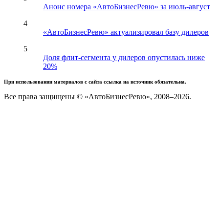
Анонс номера «АвтоБизнесРевю» за июль-август
4
«АвтоБизнесРевю» актуализировал базу дилеров
5
Доля флит-сегмента у дилеров опустилась ниже
20%
При использовании материалов с сайта ссылка на источник обязательна.
Все права защищены © «АвтоБизнесРевю», 2008–2026.