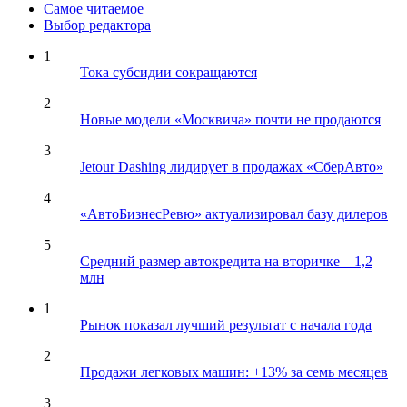
Самое читаемое
Выбор редактора
1
Тока субсидии сокращаются
2
Новые модели «Москвича» почти не продаются
3
Jetour Dashing лидирует в продажах «СберАвто»
4
«АвтоБизнесРевю» актуализировал базу дилеров
5
Средний размер автокредита на вторичке – 1,2
млн
1
Рынок показал лучший результат с начала года
2
Продажи легковых машин: +13% за семь месяцев
3