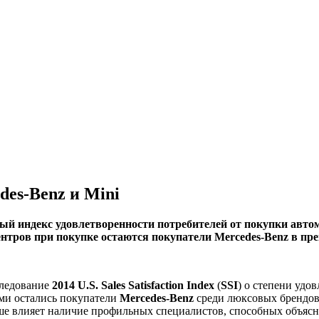
es-Benz и Mini
 индекс удовлетворенности потребителей от покупки автомоб
нтров при покупке остаются покупатели Mercedes-Benz в пре
следование
2014 U.S. Sales Satisfaction Index
(
SSI
) о степени уд
ыми остались покупатели
Mercedes-Benz
среди люксовых брендов
льше влияет наличие профильных специалистов, способных объяс