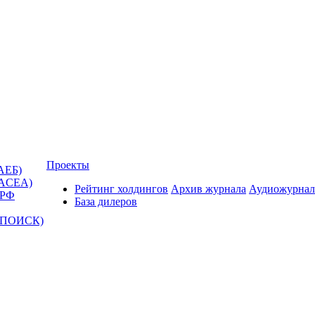
Проекты
АЕБ)
(ACEA)
Рейтинг холдингов
Архив журнала
Аудиожурнал
 РФ
База дилеров
Т-ПОИСК)