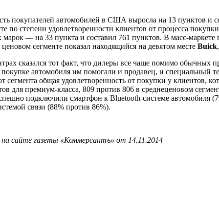
ость покупателей автомобилей в США выросла на 13 пунктов и с
сте по степени удовлетворенности клиентов от процесса покупк
х марок — на 33 пункта и составил 761 пунктов. В масс-маркете
м ценовом сегменте показал находящийся на девятом месте
Buick
трах сказался тот факт, что дилеры все чаще помимо обычных 
 покупке автомобиля им помогали и продавец, и специальный те
 сегмента общая удовлетворенность от покупки у клиентов, кот
тов для премиум-класса, 809 против 806 в среднеценовом сегмен
спешно подключили смартфон к Bluetooth-системе автомобиля (7
истемой связи (88% против 86%).
 на сайте газеты «Коммерсантъ» от 14.11.2014