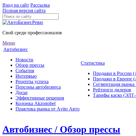
Вход на сайт
Рассылка
Полная версия сайта
Свой среди профессионалов
Меню
Автобизнес
Новости
Статистика
Обзор прессы
События
Продажи в России (
Интервью
Продажи в Европе 
Рецепты успеха
Сегментация рынка
Персоны автобизнеса
Рейтинги дилеров
Досье
Тарифы каско (ЭЛ
Эффективные решения
Колонка Akzonobel
Практика рынка от Аvito Авто
Автобизнес / Обзор прессы