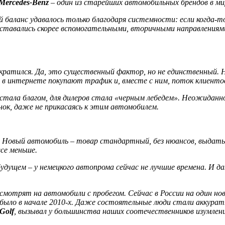
Mercedes-Benz
– один из старейших автомобильных брендов в мир
аланс удавалось только благодаря системности: если когда-т
ставались скорее вспомогательными, вторичными направлениями,
сократился. Да, это существенный фактор, но не единственный.
в интернете покупают трафик и, вместе с ним, поток клиентов,
 стала благом, для дилеров стала «черным лебедем». Неожиданно
к, даже не прикасаясь к этим автомобилем.
. Новый автомобиль – товар стандартный, без нюансов, выдать 
все меньше.
удущем – у немецкого автопрома сейчас не лучшие времена. И 
мотрят на автомобили с пробегом. Сейчас в России на один но
м было в начале 2010-х. Даже состоятельные люди стали аккурат
Golf
, вызывал у большинства наших соотечественников изумлени