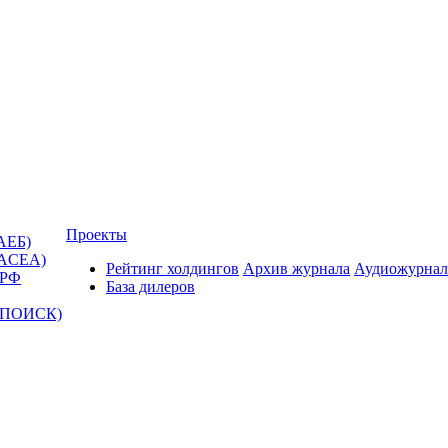
Проекты
АЕБ)
(ACEA)
Рейтинг холдингов
Архив журнала
Аудиожурнал
 РФ
База дилеров
Т-ПОИСК)