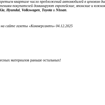
ретьем квартале число предложений автомобилей в ценовом диап
чтениям покупателей доминируют европейские, японские и южнок
Kia
,
Hyundai
,
Volkswagen
,
Toyota
и
Nissan
.
 на сайте газеты «Коммерсантъ» 04.12.2025
ресных материалов раньше остальных!