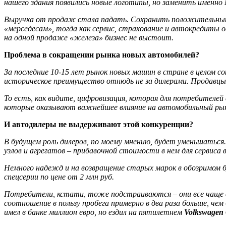
нашего здания появились новые логотипы, но заменить именно
Выручка от продаж стала падать. Сохранить положительный б
«мерседесам», тогда как сервис, страхование и автокредиты о
на одной продаже «железа» бизнес не выстоит.
Проблема в сокращении рынка новых автомобилей?
За последние 10-15 лет рынок новых машин в стране в целом 
историческое преимущество отнюдь не за дилерами. Продавцы 
То есть, как видите, цифровизация, которая для потребителей
которые оказывают важнейшее влияние на автомобильный рыно
И автодилеры не выдерживают этой конкуренции?
В будущем роль дилеров, по моему мнению, будет уменьшаться
узлов и агрегатов – прибавочной стоимости в нем для сервиса 
Немного надежд и на возвращение старых марок в обозримом б
спецсерии по цене от 2 млн руб.
Потребители, кстати, тоже подстраиваются – они все чаще с
соотношение в пользу пробега примерно в два раза больше, че
имел в банке миллион евро, но ездил на пятилетнем
Volkswagen 