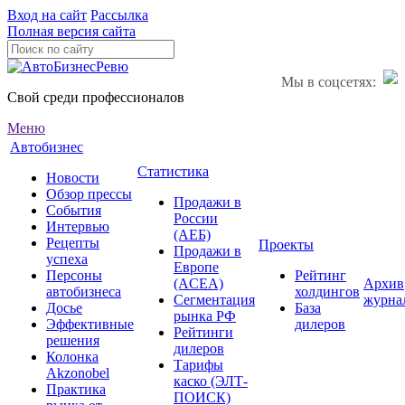
Вход на сайт
Рассылка
Полная версия сайта
Мы в соцсетях:
Свой среди профессионалов
Меню
Автобизнес
Статистика
Новости
Обзор прессы
Продажи в
События
России
Интервью
(АЕБ)
Рецепты
Проекты
Продажи в
успеха
Европе
Персоны
Рейтинг
(ACEA)
Архив
автобизнеса
холдингов
Сегментация
журна
Досье
База
рынка РФ
Эффективные
дилеров
Рейтинги
решения
дилеров
Колонка
Тарифы
Akzonobel
каско (ЭЛТ-
Практика
ПОИСК)