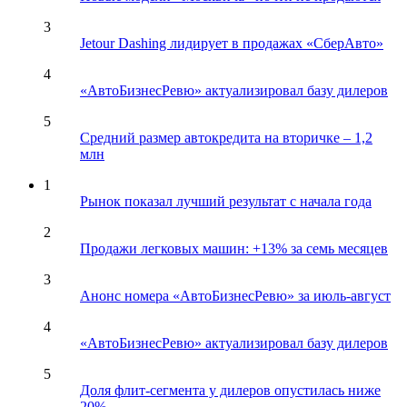
3
Jetour Dashing лидирует в продажах «СберАвто»
4
«АвтоБизнесРевю» актуализировал базу дилеров
5
Средний размер автокредита на вторичке – 1,2
млн
1
Рынок показал лучший результат с начала года
2
Продажи легковых машин: +13% за семь месяцев
3
Анонс номера «АвтоБизнесРевю» за июль-август
4
«АвтоБизнесРевю» актуализировал базу дилеров
5
Доля флит-сегмента у дилеров опустилась ниже
20%