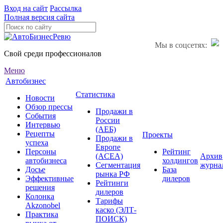
Вход на сайт
Рассылка
Полная версия сайта
Мы в соцсетях:
Свой среди профессионалов
Меню
Автобизнес
Статистика
Новости
Обзор прессы
Продажи в
События
России
Интервью
(АЕБ)
Рецепты
Проекты
Продажи в
успеха
Европе
Персоны
Рейтинг
(ACEA)
Архив
автобизнеса
холдингов
Сегментация
журна
Досье
База
рынка РФ
Эффективные
дилеров
Рейтинги
решения
дилеров
Колонка
Тарифы
Akzonobel
каско (ЭЛТ-
Практика
ПОИСК)