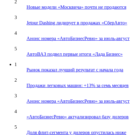
2
Новые модели «Москвича» почти не продаются
3
Jetour Dashing лидирует в продажах «СберАвто»
4
Анонс номера «АвтоБизнесРевю» за июль-август
5
АвтоВАЗ подвел первые итоги «Лада Бизнес»
1
Рынок показал лучший результат с начала года
2
Продажи легковых машин: +13% за семь месяцев
3
Анонс номера «АвтоБизнесРевю» за июль-август
4
«АвтоБизнесРевю» актуализировал базу дилеров
5
Доля флит-сегмента у дилеров опустилась ниже