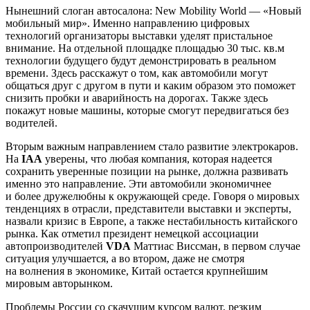
Нынешний слоган автосалона: New Mobility World — «Новый
мобильный мир». Именно направлению цифровых
технологий организаторы выставки уделят пристальное
внимание. На отдельной площадке площадью 30 тыс. кв.м
технологии будущего будут демонстрировать в реальном
времени. Здесь расскажут о том, как автомобили могут
общаться друг с другом в пути и каким образом это поможет
снизить пробки и аварийность на дорогах. Также здесь
покажут новые машины, которые смогут передвигаться без
водителей.
Вторым важным направлением стало развитие электрокаров.
На
IAA
уверены, что любая компания, которая надеется
сохранить уверенные позиции на рынке, должна развивать
именно это направление. Эти автомобили экономичнее
и более дружелюбны к окружающей среде. Говоря о мировых
тенденциях в отрасли, представители выставки и эксперты,
назвали кризис в Европе, а также нестабильность китайского
рынка. Как отметил президент немецкой ассоциации
автопроизводителей
VDA
Маттиас Виссман, в первом случае
ситуация улучшается, а во втором, даже не смотря
на волнения в экономике, Китай остается крупнейшим
мировым авторынком.
Проблемы России со скачущим курсом валют, резким