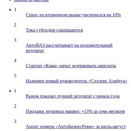
1
Спрос на вторичном рынке увеличился на 10%
2
Тока субсидии сокращаются
3
АвтоВАЗ рассчитывает на положительный
результат
4
Стартап «Кама» начал задерживать зарплаты
5
Назначен новый руководитель «Соллерс Алабуга»
1
Рынок показал лучший результат с начала года
2
Продажи легковых машин: +13% за семь месяцев
3
Анонс номера «АвтоБизнесРевю» за июль-август