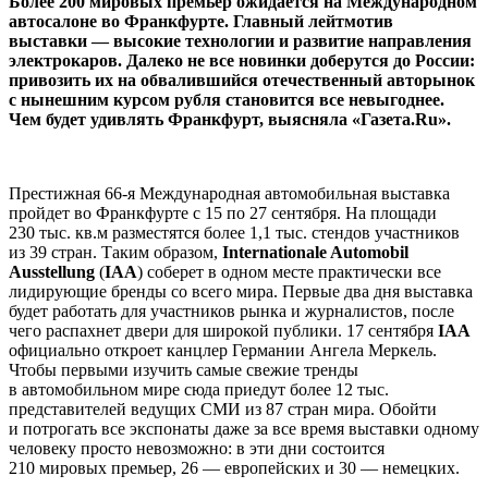
Более 200 мировых премьер ожидается на Международном
автосалоне во Франкфурте. Главный лейтмотив
выставки — высокие технологии и развитие направления
электрокаров. Далеко не все новинки доберутся до России:
привозить их на обвалившийся отечественный авторынок
с нынешним курсом рубля становится все невыгоднее.
Чем будет удивлять Франкфурт, выясняла «Газета.Ru».
Престижная 66-я Международная автомобильная выставка
пройдет во Франкфурте с 15 по 27 сентября. На площади
230 тыс. кв.м разместятся более 1,1 тыс. стендов участников
из 39 стран. Таким образом,
Internationale Automobil
Ausstellung
(
IAA
) соберет в одном месте практически все
лидирующие бренды со всего мира. Первые два дня выставка
будет работать для участников рынка и журналистов, после
чего распахнет двери для широкой публики. 17 сентября
IAA
официально откроет канцлер Германии Ангела Меркель.
Чтобы первыми изучить самые свежие тренды
в автомобильном мире сюда приедут более 12 тыс.
представителей ведущих СМИ из 87 стран мира. Обойти
и потрогать все экспонаты даже за все время выставки одному
человеку просто невозможно: в эти дни состоится
210 мировых премьер, 26 — европейских и 30 — немецких.