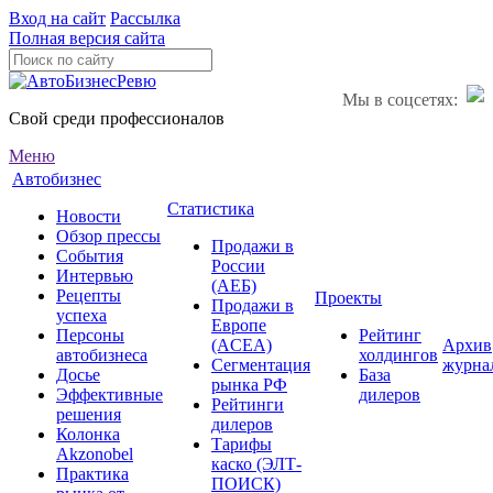
Вход на сайт
Рассылка
Полная версия сайта
Мы в соцсетях:
Свой среди профессионалов
Меню
Автобизнес
Статистика
Новости
Обзор прессы
Продажи в
События
России
Интервью
(АЕБ)
Рецепты
Проекты
Продажи в
успеха
Европе
Персоны
Рейтинг
(ACEA)
Архив
автобизнеса
холдингов
Сегментация
журна
Досье
База
рынка РФ
Эффективные
дилеров
Рейтинги
решения
дилеров
Колонка
Тарифы
Akzonobel
каско (ЭЛТ-
Практика
ПОИСК)