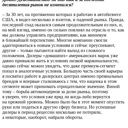
десятилетия рынок не изменился?
– За 30 лет, на протяжении которых я работаю в автобизнесе
США, я видел несколько и взлетов, и падений рынка. Правда,
последний спад оказался самым продолжительным из них, и,
на мой взгляд, именно он сильно повлиял на отрасль и то, как
мы должны управлять предприятиями, как минимум
в ближайшей перспективе. Многие компании смогли
адаптироваться к новым условиям и сейчас преуспевают,
другие – только пытаются найти выход из сложного
положения. Дилеры «домашних» американских марок уже
давно привыкли жить в условиях низкой маржинальности,
однако сейчас можно увидеть, что даже премиум-сегмент
попал в аналогичные условия. Большую часть своей карьеры
я посвятил работе в дилерских центрах именно премиальных
брендов и впервые сталкиваюсь с тем, что наценка в этом
сегменте может принимать отрицательное значение. Виной
тому – борьба автоконцернов за долю рынка, поэтому
я уверен, что условия уже вряд ли когда-либо вернутся
на прежний уровень. Можно было бы в этот момент опустить
руки или податься в другую сферу бизнеса. Но успешные
дилеры в период рецессии нисколько не потеряли,
а некоторые, наоборот, набрали обороты.