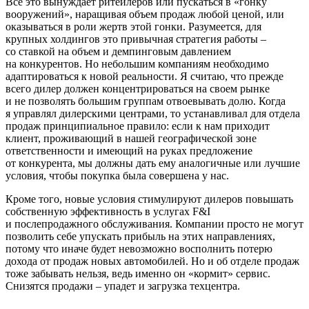
Bсе это вынуждает ритейлеров или пускаться в «гонку
вооружений», наращивая объем продаж любой ценой, или
оказываться в роли жертв этой гонки. Разумеется, для
крупных холдингов это привычная стратегия работы –
со ставкой на объем и демпинговым давлением
на конкурентов. Но небольшим компаниям необходимо
адаптироваться к новой реальности. Я считаю, что прежде
всего дилер должен концентрироваться на своем рынке
и не позволять большим группам отвоевывать долю. Когда
я управлял дилерскими центрами, то устанавливал для отдела
продаж принципиальное правило: если к нам приходит
клиент, проживающий в нашей географической зоне
ответственности и имеющий на руках предложение
от конкурента, мы должны дать ему аналогичные или лучшие
условия, чтобы покупка была совершена у нас.
Кроме того, новые условия стимулируют дилеров повышать
собственную эффективность в услугах F&I
и послепродажного обслуживания. Компании просто не могут
позволить себе упускать прибыль на этих направлениях,
потому что иначе будет невозможно восполнить потерю
дохода от продаж новых автомобилей. Но и об отделе продаж
тоже забывать нельзя, ведь именно он «кормит» сервис.
Снизятся продажи – упадет и загрузка техцентра.