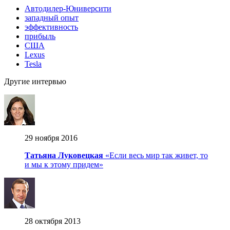
Автодилер-Юниверсити
западный опыт
эффективность
прибыль
США
Lexus
Tesla
Другие интервью
29 ноября 2016
Татьяна Луковецкая
«Если весь мир так живет, то
и мы к этому придем»
28 октября 2013