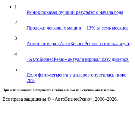
1
Рынок показал лучший результат с начала года
2
Продажи легковых машин: +13% за семь месяцев
3
Анонс номера «АвтоБизнесРевю» за июль-август
4
«АвтоБизнесРевю» актуализировал базу дилеров
5
Доля флит-сегмента у дилеров опустилась ниже
20%
При использовании материалов с сайта ссылка на источник обязательна.
Все права защищены © «АвтоБизнесРевю», 2008–2026.