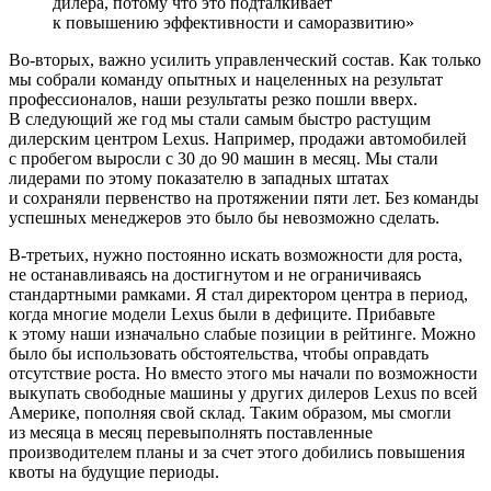
дилера, потому что это подталкивает
к повышению эффективности и саморазвитию»
Во-вторых, важно усилить управленческий состав. Как только
мы собрали команду опытных и нацеленных на результат
профессионалов, наши результаты резко пошли вверх.
В следующий же год мы стали самым быстро растущим
дилерским центром Lexus. Например, продажи автомобилей
с пробегом выросли с 30 до 90 машин в месяц. Мы стали
лидерами по этому показателю в западных штатах
и сохраняли первенство на протяжении пяти лет. Без команды
успешных менеджеров это было бы невозможно сделать.
В-третьих, нужно постоянно искать возможности для роста,
не останавливаясь на достигнутом и не ограничиваясь
стандартными рамками. Я стал директором центра в период,
когда многие модели Lexus были в дефиците. Прибавьте
к этому наши изначально слабые позиции в рейтинге. Можно
было бы использовать обстоятельства, чтобы оправдать
отсутствие роста. Но вместо этого мы начали по возможности
выкупать свободные машины у других дилеров Lexus по всей
Америке, пополняя свой склад. Таким образом, мы смогли
из месяца в месяц перевыполнять поставленные
производителем планы и за счет этого добились повышения
квоты на будущие периоды.