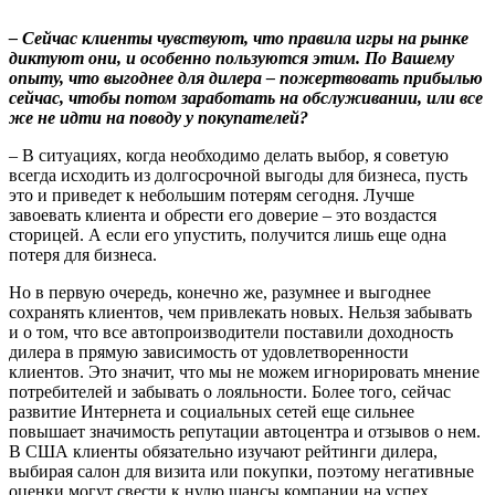
– Сейчас клиенты чувствуют, что правила игры на рынке
диктуют они, и особенно пользуются этим. По Вашему
опыту, что выгоднее для дилера – пожертвовать прибылью
сейчас, чтобы потом заработать на обслуживании, или все
же не идти на поводу у покупателей?
– В ситуациях, когда необходимо делать выбор, я советую
всегда исходить из долгосрочной выгоды для бизнеса, пусть
это и приведет к небольшим потерям сегодня. Лучше
завоевать клиента и обрести его доверие – это воздастся
сторицей. А если его упустить, получится лишь еще одна
потеря для бизнеса.
Но в первую очередь, конечно же, разумнее и выгоднее
сохранять клиентов, чем привлекать новых. Нельзя забывать
и о том, что все автопроизводители поставили доходность
дилера в прямую зависимость от удовлетворенности
клиентов. Это значит, что мы не можем игнорировать мнение
потребителей и забывать о лояльности. Более того, сейчас
развитие Интернета и социальных сетей еще сильнее
повышает значимость репутации автоцентра и отзывов о нем.
В США клиенты обязательно изучают рейтинги дилера,
выбирая салон для визита или покупки, поэтому негативные
оценки могут свести к нулю шансы компании на успех.