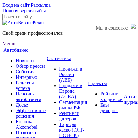
Вход на сайт
Рассылка
Полная версия сайта
Мы в соцсетях:
Свой среди профессионалов
Меню
Автобизнес
Статистика
Новости
Обзор прессы
Продажи в
События
России
Интервью
(АЕБ)
Рецепты
Проекты
Продажи в
успеха
Европе
Персоны
Рейтинг
(ACEA)
Архив
автобизнеса
холдингов
Сегментация
журна
Досье
База
рынка РФ
Эффективные
дилеров
Рейтинги
решения
дилеров
Колонка
Тарифы
Akzonobel
каско (ЭЛТ-
Практика
ПОИСК)