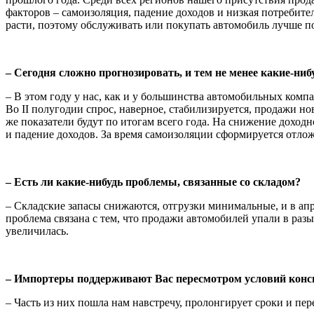
факторов – самоизоля­ция, падение доходов и низкая потребите
расти, поэтому обслужи­вать или покупать автомобиль лучше п
– Сегодня сложно прогнозировать, и тем не менее какие-ниб
– В этом году у нас, как и у большинства автомобильных компа
Во II полугодии спрос, наверное, стабилизируется, продажи н
же показатели будут по итогам всего года. На снижение дохо
и падение доходов. За время самоизоляции сформируется отло
– Есть ли какие-нибудь проблемы, связанные со складом?
– Складские запасы снижаются, отгрузки минимальные, и в апр
проблема связана с тем, что продажи автомобилей упали в разы
увеличилась.
– Импортеры поддерживают Вас пересмотром условий конси
– Часть из них пошла нам навстречу, пролонгирует сроки и пе