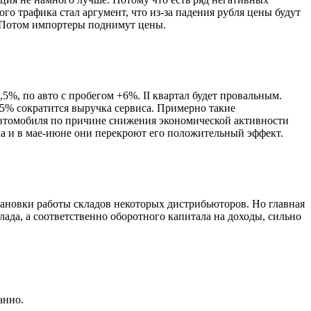
о трафика стал аргу­мент, что из-за падения рубля цены будут
. Потом импортеры под­нимут цены.
5%, по авто с пробегом +6%. II квартал будет провальным.
-25% сократится выручка сервиса. Примерно такие
 автомобиля по причине снижения экономической активности
ка и в мае-июне они перекроют его положительный эффект.
становки работы складов некоторых дистрибьюторов. Но главная
лада, а соот­ветственно оборотного капитала на доходы, сильно
анно.