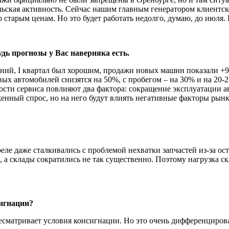
льская активность. Сей­час нашим главным генератором клиентског
о старым ценам. Но это будет работать недолго, думаю, до июля
удь прогнозы у Вас наверняка есть.
­ний, I квартал был хорошим, продажи новых машин показали +9,
овых автомобилей снизятся на 50%, с пробегом – на 30% и на 20
дности сервиса повлияют два фактора: сокращение эксплуатации
женный спрос, но на него будут влиять негативные факторы рын
еле даже сталкивались с проблемой нехватки запчастей из-за о
, а склады сократились не так существенно. Поэтому нагрузка ск
г­нации?
ресматривает условия консигнации. Но это очень дифферен­циров