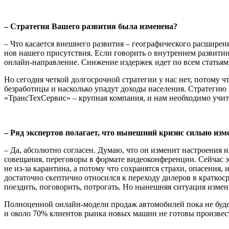
– Стратегия Вашего развития была изменена?
– Что касается внешнего развития – географического расшире­н
нов нашего присутствия. Если говорить о внутреннем развитии
онлайн-направление. Снижение издержек идет по всем статьям 
Но сегодня четкой долгосрочной стратегии у нас нет, потому чт
безработицы и насколько упадут доходы населения. Стратегию
«ТрансТехСервис» – крупная компания, и нам необходимо учит
– Ряд экспертов полагает, что нынешний кризис сильно изм
– Да, абсолютно согласен. Думаю, что он изменит настроения и
сове­щания, переговоры в формате видеоконференции. Сейчас 
не из-за каран­тина, а потому что сохранятся страхи, опасения
достаточно скептично относился к переходу дилеров в кратко
поездить, погово­рить, потрогать. Но нынешняя ситуация изме
Полноценной онлайн-модели продаж автомобилей пока не будет.
и около 70% клиентов рынка новых машин не готовы произвест