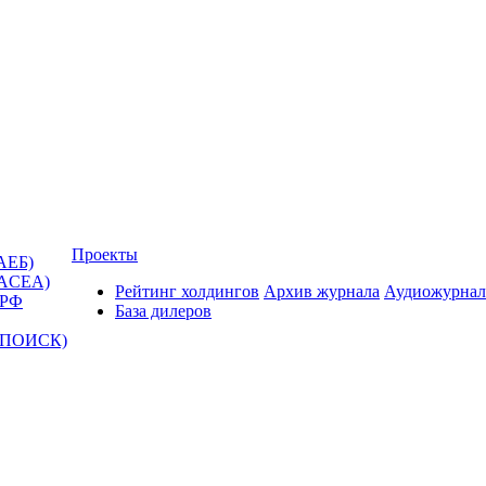
Проекты
АЕБ)
(ACEA)
Рейтинг холдингов
Архив журнала
Аудиожурнал
 РФ
База дилеров
Т-ПОИСК)