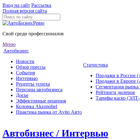
Вход на сайт
Рассылка
Полная версия сайта
Свой среди профессионалов
Меню
Автобизнес
Новости
Статистика
Обзор прессы
События
Продажи в России (
Интервью
Продажи в Европе 
Рецепты успеха
Сегментация рынка
Персоны автобизнеса
Рейтинги дилеров
Досье
Тарифы каско (ЭЛ
Эффективные решения
Колонка Akzonobel
Практика рынка от Аvito Авто
Автобизнес / Интервью