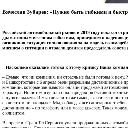
Вячеслав Зубарев: «Нужно быть гибкими и быст
Российский автомобильный рынок в 2019 году показал отриц
драматичным весенним событиям, приведшим к падению рубл
возникшая ситуация сильно повлияла на модель взаимодейс
мнением о ситуации в отрасли делится председатель совет
– Насколько оказалась готова к этому кризису Ваша компа
– Думаю, что ни компания, ни отрасль не были готовы к нему. 
и Башкортостане с 6 апреля были разрешены дистанционные про
компании, которые занимаются онлайн-продажами автомобилей, 
характера. Но потом изучили опыт продавцов бытовой техники.
в пункте выдачи. И мы сделали то же самое, фактически постр
с клиентом по площадке. Мы, соблюдая все санитарные требова
дистанционно – по телефону или в мессенджерах. Такая модель
с клиентом.
В апреле в «ТрансТехСервисе» упали продажи новых автомобиле
прошлого года. Среди всех регионов нашего присутствия прода