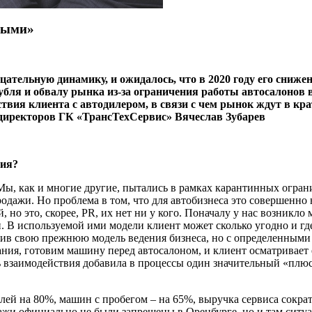
рыми»
ательную динамику, и ожидалось, что в 2020 году его снижен
я и обвалу рынка из-за ограничения работы автосалонов в с
твия клиента с автодилером, в связи с чем рынок ждут в к
а директоров ГК «ТрансТехСервис» Вячеслав Зубарев
ния?
Мы, как и многие другие, пытались в рамках карантинных ограни
дажи. Но проблема в том, что для автобизнеса это совершенно н
но это, скорее, PR, их нет ни у кого. Поначалу у нас возникло
 В используемой ими модели клиент может сколько угодно и где 
оив свою прежнюю модель ведения бизнеса, но с определенными 
ния, готовим машину перед автосалоном, и клиент осматривает е
 взаимодействия добавила в процессы один значительный «плюс»
й на 80%, машин с пробегом – на 65%, выручка сервиса сократи
жи официаль­но не были запрещены в Оренбурге, но и там ситуа