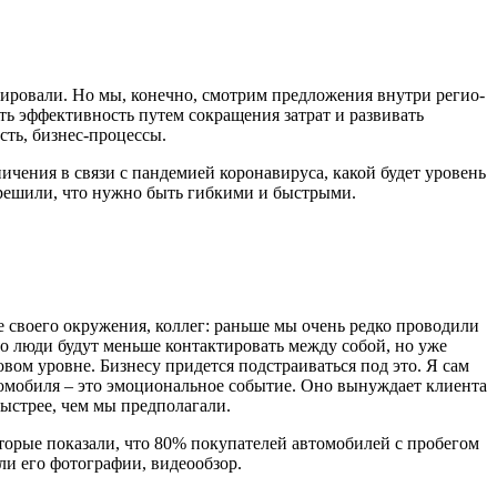
­нировали. Но мы, конечно, смотрим предложения внутри регио­
ить эффективность путем сокращения затрат и развивать
сть, бизнес-процессы.
аничения в связи с пандемией коронавируса, какой будет уровень
ы решили, что нужно быть гибкими и быстрыми.
е своего окружения, коллег: раньше мы очень редко проводили
то люди будут меньше контактировать между собой, но уже
овом уровне. Биз­несу придется подстраиваться под это. Я сам
томобиля – это эмоциональное событие. Оно вынуждает клиента
ыстрее, чем мы пред­полагали.
о­рые показали, что 80% покупателей автомобилей с пробегом
ли его фотографии, видеообзор.