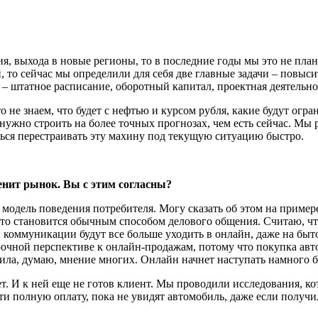
ия, выхода в новые регионы, то в последние годы мы это не пла
, то сейчас мы определили для себя две главные задачи – повыс
– штат­ное расписание, оборотный капитал, проектная деятельно
о не знаем, что будет с нефтью и курсом рубля, какие будут огр
 нужно строить на более точных прогнозах, чем есть сейчас. М
ься перестраивать эту махину под текущую ситуацию быстро.
енит рынок. Вы с этим согласны?
 модель поведения потребителя. Могу сказать об этом на пример
это ста­новится обычным способом делового общения. Считаю, ч
, и коммуникации будут все больше уходить в онлайн, даже на быт
срочной перспективе к онлайн-продажам, потому что покупка ав
нила, думаю, мнение многих. Онлайн начнет наступать намного б
 И к ней еще не готов клиент. Мы проводили исследования, кот
и полную оплату, пока не увидят автомобиль, даже если получи