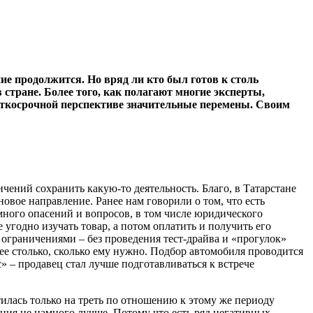
ие продолжится. Но вряд ли кто был готов к столь
тране. Более того, как полагают многие эксперты,
раткосрочной перспективе значительные перемены. Своим
чений сохра­нить какую-то деятельность. Благо, в Татарстане
овое направление. Ранее нам говорили о том, что есть
 много опасений и вопросов, в том числе юридического
угодно изучать товар, а потом оплатить и получить его
ограничениями – без проведе­ния тест-драйва и «прогулок»
е столько, сколько ему нужно. Подбор автомо­биля проводится
 – продавец стал лучше подготавливаться к встрече
­лась только на треть по отношению к этому же периоду
ция не намного лучше. Потому что есть ряд негативных