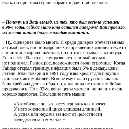
быть, но при этом сервис кормит и дает стабильность.
– Почему, на Ваш взгляд, из тех, кто был весьма успешен
в 90-е годы, сейчас мало кто остался лидером? Как правило,
их места заняли более молодые компании.
– Ну, сценариев было много. И среди дилеров отечественных
автомобилей, и в иномарочных направлениях я видел тех, кто
в принципе хорошо начинал, но потом скатывался в никуда.
Если взять 90-е годы, там разве что ленивый деньги
не поднимал. Рынок рос, возможности были огромные. Когда
Гайдар открыл границу, инфляция была 5% в декаду, цены
летели. Мой товарищ в 1991 году взял кредит для покупки
газовских автомобилей. Вскоре ему стало грустно, так как
банк требовал деньги обратно, а машины не слишком бойко
продавались. Но в 92-м, когда цены улетели, он на них очень
хорошо заработал. Последние пять машин
«Автобизнес нельзя рассматривать как проект.
У него жизненный цикл слишком длинный.
А успех или неудача зависит от целостности
менеджмента и команды»