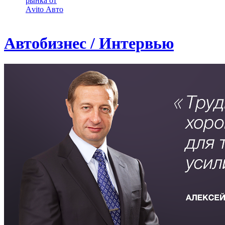
рынка от
Аvito Авто
Автобизнес / Интервью