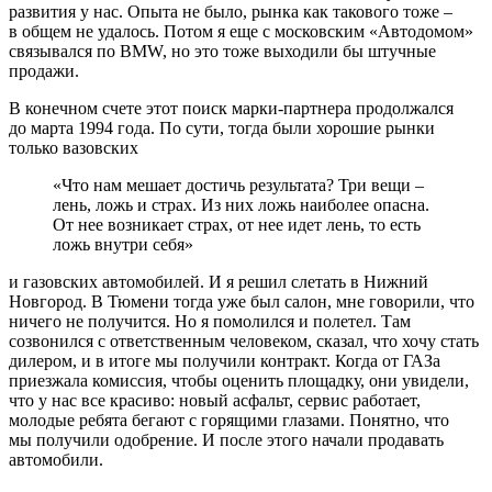
развития у нас. Опыта не было, рынка как такового тоже –
в общем не удалось. Потом я еще с московским «Автодомом»
связывался по BMW, но это тоже выходили бы штучные
продажи.
В конечном счете этот поиск марки-партнера продолжался
до марта 1994 года. По сути, тогда были хорошие рынки
только вазовских
«Что нам мешает достичь результата? Три вещи –
лень, ложь и страх. Из них ложь наиболее опасна.
От нее возникает страх, от нее идет лень, то есть
ложь внутри себя»
и газовских автомобилей. И я решил слетать в Нижний
Новгород. В Тюмени тогда уже был салон, мне говорили, что
ничего не получится. Но я помолился и полетел. Там
созвонился с ответственным человеком, сказал, что хочу стать
дилером, и в итоге мы получили контракт. Когда от ГАЗа
приезжала комиссия, чтобы оценить площадку, они увидели,
что у нас все красиво: новый асфальт, сервис работает,
молодые ребята бегают с горящими глазами. Понятно, что
мы получили одобрение. И после этого начали продавать
автомобили.