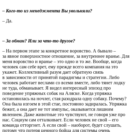
– Кого-то из менеджмента Вы увольняли?
– Да.
– За обман? Или за что-то другое?
– На первом этапе за конкретное воровство. А бывало –
за явное поверхностное отношение, за внутреннее вранье. Для
меня воровство и вранье – это одно и то же. Вообще, когда
человек сам себе врет, ему прежде всего компания на это
укажет. Коллективный разум дает обратную связь
в зависимости от принятой парадигмы и стратегии. Либо
человек работает веслами со всеми вместе, либо тянет лодку
не туда, обманывает. Я видел интересный эпизод про
поведение упряжных собак на Аляске. Когда упряжка
остановилась на ночлег, стая разодрала одну собаку. Почему?
Она была изгоем в этой стае, постоянно задиралась. Упряжка
бежит, а она дает не тот импульс, оказывается лишним
явлением. Даже животные это чувствуют, не говоря уже про
нас. Социум сам отталкивает. Если человек не свой – его
команда отторгнет. А если свой – наоборот, будет слушать,
потому что потеря ценного бойца для системы очень