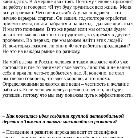
кандидатов. В Америке два стоят. Поэтому человек приходит
на работу и говорит: «Я тут буду трудиться всю жизнь. Меня
все устраивает. Чего дергаться?» А у нас продавец – это
начало карьеры, стартап. Он зашел, год-полтора отработал,
присмотрелся, опыта набрался и на выход – дальше двигаться.
И мы это понимаем. В то же время если мы сегодня будем
искать только возрастных сотрудников, то упремся в другие
проблемы. Во-первых, где мы можем найти этих людей?
И, во-вторых, захотят ли они в 40 лет работать продавцами?
Но это на каждом рынке по-разному.
На мой взгляд, в России человек в таком возрасте либо уже
состоялся и где-то занимает свое место, либо так и не нашел
себя и вряд ли чего-то добьется у нас. Я, конечно, не стал
бы твердо говорить, что здесь хорошо, а что плохо.
Определяющими являются две вещи – честность и желание
работать. Если человек целеустремлен и честен, он будет
успешен, потому что мы ему покажем путь к эффективности.
– Как появилась идея создания крупной автомобильной
деревни в Тюмени и такого масштабного развития?
– Поведение и развитие игрока зависит от специфики
города – ментальности и платежеспособности населения,