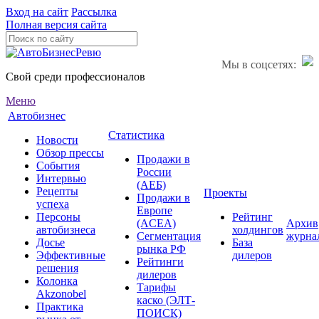
Вход на сайт
Рассылка
Полная версия сайта
Мы в соцсетях:
Свой среди профессионалов
Меню
Автобизнес
Статистика
Новости
Обзор прессы
Продажи в
События
России
Интервью
(АЕБ)
Рецепты
Проекты
Продажи в
успеха
Европе
Персоны
Рейтинг
(ACEA)
Архив
автобизнеса
холдингов
Сегментация
журна
Досье
База
рынка РФ
Эффективные
дилеров
Рейтинги
решения
дилеров
Колонка
Тарифы
Akzonobel
каско (ЭЛТ-
Практика
ПОИСК)