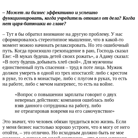
– Может ли бизнес эффективно и успешно
функционировать, когда учредитель отошел от дела? Когда
нет царя-батюшки во главе?
– Тут я бы обратил внимание на другую проблему. У нас
сформировалось стереотипное мышление, что в какой-то
момент можно начинать релаксировать. Но это ошибочный
путь. Когда произошло грехопадение в раю, Господь сказал
Еве: «В муках будешь детей своих рожать», а Адаму сказал:
«В поту будешь добывать хлеб свой». Для мужчины
единственный путь спасения – труд в поте лица. Мужик
должен умереть в одной из трех ипостасей: либо с крестом
в руке, то есть в монастыре, либо с плугом в руках, то есть
на работе, либо с мечом наперевес, то есть на войне.
«Вопрос о повышении зарплаты говорит о двух
неверных действиях: компания ошиблась либо
взяв данного сотрудника на работу, либо
не отреагировав вовремя на его самочувствие»
Это значит, что человек обязан трудиться всю жизнь. Если
у меня бизнес настолько хорошо устроен, что я могу от него
отойти, – это отлично. Но исходным должно быть не мое