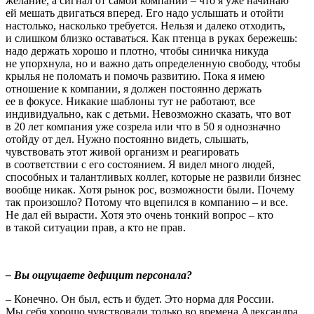
желание, а сигнал от самой компании – что я уже начинаю
ей мешать двигаться вперед. Его надо услышать и отойти
настолько, насколько требуется. Нельзя и далеко отходить,
и слишком близко оставаться. Как птенца в руках бережешь:
надо держать хорошо и плотно, чтобы синичка никуда
не упорхнула, но и важно дать определенную свободу, чтобы
крылья не поломать и помочь развитию. Пока я имею
отношение к компании, я должен постоянно держать
ее в фокусе. Никакие шаблоны тут не работают, все
индивидуально, как с детьми. Невозможно сказать, что вот
в 20 лет компания уже созрела или что в 50 я однозначно
отойду от дел. Нужно постоянно видеть, слышать,
чувствовать этот живой организм и реагировать
в соответствии с его состоянием. Я видел много людей,
способных и талантливых коллег, которые не развили бизнес
вообще никак. Хотя рынок рос, возможности были. Почему
так произошло? Потому что вцепился в компанию – и все.
Не дал ей вырасти. Хотя это очень тонкий вопрос – кто
в такой ситуации прав, а кто не прав.
– Вы ощущаете дефицит персонала?
– Конечно. Он был, есть и будет. Это норма для России.
Мы себя хорошо чувствовали только во времена Александра