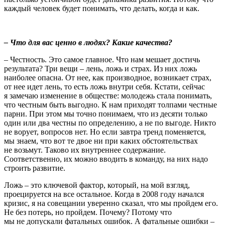
каждый человек будет понимать, что делать, когда и как.
– Что для вас ценно в людях? Какие качества?
– Честность. Это самое главное. Что нам мешает достичь
результата? Три вещи – лень, ложь и страх. Из них ложь
наиболее опасна. От нее, как производное, возникает страх,
от нее идет лень, то есть ложь внутри себя. Кстати, сейчас
я замечаю изменение в обществе: молодежь стала понимать,
что честным быть выгодно. К нам приходят толпами честные
парни. При этом мы точно понимаем, что из десяти только
один или два честны по определению, а не по выгоде. Никто
не ворует, вопросов нет. Но если завтра тренд поменяется,
мы знаем, что вот те двое ни при каких обстоятельствах
не возьмут. Таково их внутреннее содержание.
Соответственно, их можно вводить в команду, на них надо
строить развитие.
Ложь – это ключевой фактор, который, на мой взгляд,
проецируется на все остальное. Когда в 2008 году начался
кризис, я на совещании уверенно сказал, что мы пройдем его.
Не без потерь, но пройдем. Почему? Потому что
мы не допускали фатальных ошибок. А фатальные ошибки –