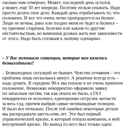
сколько нам отмерено. Может, последний день остался,
а может, еще 50 лет впереди. Поэтому нельзя унывать. Надо
просто делать свое дело. Каждый день отрабатывать то, что
положено. И все это очень четко проецируется на бизнес.
Люди не вечны, рано или поздно меня не будет в бизнесе –
по причине старения, болезни или каким-то другим
обстоятельствам, но компания должна жить вне зависимости
от этого. Надо быть готовым к любому сценарию.
– У Вас возникали ситуации, которые вам казались
безвыходными?
– Безвыходных ситуаций не бывает. Чувство отчаяния – это
проблема лишь нескольких минут. А решение всегда есть –
надо думать. В середине 90-х мы попали в не очень приятное
положение. Немножко некорректно оформили заявку
по запасным частям, так как опыта не было, а ГАЗ
некорректно ее исполнил, единоразово отгрузив запчасти
за весь год, причем выбрав самые неликвидные позиции.
И было все печально. После той ошибки некоторые детали
мы распродавали шесть-семь лет. Это был первый
управленческий кризис, в который попала компания, и мой
внутренний кризис. Но вывод из него был только один: