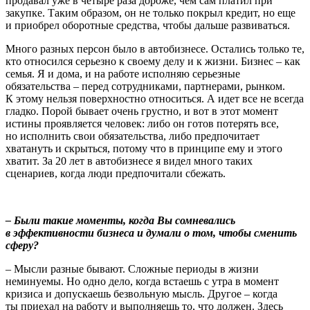
продавал уже в четыре раза дороже, чем сам платил при
закупке. Таким образом, он не только покрыл кредит, но еще
и приобрел оборотные средства, чтобы дальше развиваться.
Много разных персон было в автобизнесе. Остались только те,
кто относился серьезно к своему делу и к жизни. Бизнес – как
семья. Я и дома, и на работе исполняю серьезные
обязательства – перед сотрудниками, партнерами, рынком.
К этому нельзя поверхностно относиться. А идет все не всегда
гладко. Порой бывает очень грустно, и вот в этот момент
истины проявляется человек: либо он готов потерять все,
но исполнить свои обязательства, либо предпочитает
хватануть и скрыться, потому что в принципе ему и этого
хватит. За 20 лет в автобизнесе я видел много таких
сценариев, когда люди предпочитали сбежать.
– Были такие моменты, когда Вы сомневались
в эффективности бизнеса и думали о том, чтобы сменить
сферу?
– Мысли разные бывают. Сложные периоды в жизни
неминуемы. Но одно дело, когда встаешь с утра в момент
кризиса и допускаешь безвольную мысль. Другое – когда
ты приехал на работу и выполняешь то, что должен. Здесь