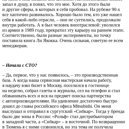
запал в душу, я понял, что это мое. Хотя до этого были
и другие сферы, в которых я себя пробовал. На рубеже 90-х
все хаотично развивалось. Хорошо было тем, кто уже нашел
себя в какой-либо отрасли, – они не суетились, продолжали
внутри работать. А я был человек внеотраслевой: уволился
из армии в 1989 году, прекратил эту карьеру на раннем этапе.
Соответственно, были разные эксперименты, но точку
поставила книга Ли Якокка. Очень сильная, советую ее всем
менеджерам.
– Начали с СТО?
– Да, первое, что у нас появилось, – это производственная
база. А когда наша сервисная мастерская начала работу,
я наудачу взял билет в Москву, поселился в гостинице
на неделю, собрал газеты и журналы, сел на телефон и стал
обзванивать всех и вся на предмет поиска партнерства
с автопроизводителями. На удивление достаточно быстро
дошел до главы российского офиса Mitsubishi. Он меня
выслушал и отправил в сургутский «Сибкар». Тогда у бренда
было две зоны в России: «Рольф» стал дистрибьютором
в западной части, а «Сибкар» – в восточной. По возвращении
в Тюмень я с ними созвонился, но эта тема не получила