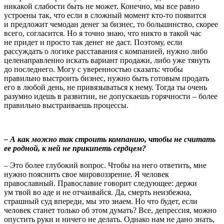
никакой слабости быть не может. Конечно, мы все равно
устроены так, что если в сложный момент кто-то появится
и предложит чемодан денег за бизнес, то большинство, скорее
всего, согласится. Но я точно знаю, что никто в такой час
не придет и просто так денег не даст. Поэтому, если
рассуждать о логике расставания с компанией, нужно либо
целенаправленно искать вариант продажи, либо уже тянуть
до последнего. Могу с уверенностью сказать: чтобы
правильно выстроить бизнес, нужно быть готовым продать
его в любой день, не привязываться к нему. Тогда ты очень
разумно идешь в развитии, не допускаешь горячности – более
правильно выстраиваешь процессы.
– А как можно так строить компанию, чтобы не считать
ее родной, к ней не прикипеть сердцем?
– Это более глубокий вопрос. Чтобы на него ответить, мне
нужно пояснить свое мировоззрение. Я человек
православный. Православие говорит следующее: держи
ум твой во аде и не отчаивайся. Да, смерть неизбежна,
страшный суд впереди, мы это знаем. Но что будет, если
человек станет только об этом думать? Все, депрессия, можно
опустить руки и ничего не делать. Однако нам не дано знать,