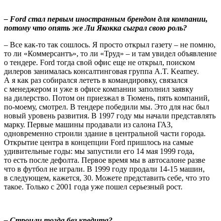
– Ford стал первым иностранным брендом для компании,
потому что опять же Ли Якокка сыграл свою роль?
– Все как-то так сошлось. Я просто открыл газету – не помню,
то ли «Коммерсантъ», то ли «Труд» – и там увидел объявление
о тендере. Ford тогда свой офис еще не открыл, поиском
дилеров занималась консалтинговая группа A.T. Kearney.
А я как раз собирался лететь в командировку, связался
с менеджером и уже в офисе компании заполнил заявку
на дилерство. Потом он приезжал в Тюмень, пять компаний,
по-моему, смотрел. В тендере победили мы. Это для нас был
новый уровень развития. В 1997 году мы начали представлять
марку. Первые машины продавали из салона ГАЗ,
одновременно строили здание в центральной части города.
Открытие центра в концепции Ford пришлось на самые
удивительные годы: мы запустили его 14 мая 1999 года,
то есть после дефолта. Первое время мы в автосалоне разве
что в футбол не играли. В 1999 году продали 14-15 машин,
в следующем, кажется, 30. Можете представить себе, что это
такое. Только с 2001 года уже пошел серьезный рост.
– Строили тогда без кредита?