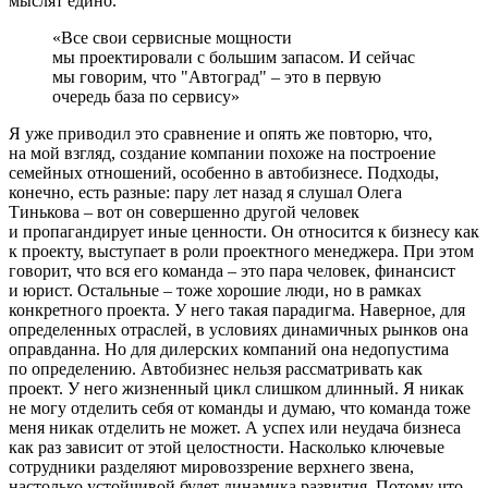
мыслят едино.
«Все свои сервисные мощности
мы проектировали с большим запасом. И сейчас
мы говорим, что "Автоград" – это в первую
очередь база по сервису»
Я уже приводил это сравнение и опять же повторю, что,
на мой взгляд, создание компании похоже на построение
семейных отношений, особенно в автобизнесе. Подходы,
конечно, есть разные: пару лет назад я слушал Олега
Тинькова – вот он совершенно другой человек
и пропагандирует иные ценности. Он относится к бизнесу как
к проекту, выступает в роли проектного менеджера. При этом
говорит, что вся его команда – это пара человек, финансист
и юрист. Остальные – тоже хорошие люди, но в рамках
конкретного проекта. У него такая парадигма. Наверное, для
определенных отраслей, в условиях динамичных рынков она
оправданна. Но для дилерских компаний она недопустима
по определению. Автобизнес нельзя рассматривать как
проект. У него жизненный цикл слишком длинный. Я никак
не могу отделить себя от команды и думаю, что команда тоже
меня никак отделить не может. А успех или неудача бизнеса
как раз зависит от этой целостности. Насколько ключевые
сотрудники разделяют мировоззрение верхнего звена,
настолько устойчивой будет динамика развития. Потому что