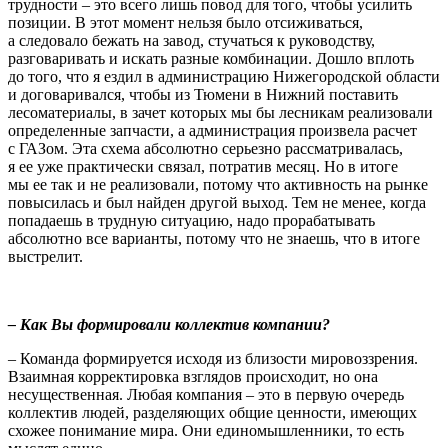
трудности – это всего лишь повод для того, чтобы усилить
позиции. В этот момент нельзя было отсиживаться,
а следовало бежать на завод, стучаться к руководству,
разговаривать и искать разные комбинации. Дошло вплоть
до того, что я ездил в администрацию Нижегородской области
и договаривался, чтобы из Тюмени в Нижний поставить
лесоматериалы, в зачет которых мы бы лесникам реализовали
определенные запчасти, а администрация произвела расчет
с ГАЗом. Эта схема абсолютно серьезно рассматривалась,
я ее уже практически связал, потратив месяц. Но в итоге
мы ее так и не реализовали, потому что активность на рынке
повысилась и был найден другой выход. Тем не менее, когда
попадаешь в трудную ситуацию, надо прорабатывать
абсолютно все варианты, потому что не знаешь, что в итоге
выстрелит.
– Как Вы формировали коллектив компании?
– Команда формируется исходя из близости мировоззрения.
Взаимная корректировка взглядов происходит, но она
несущественная. Любая компания – это в первую очередь
коллектив людей, разделяющих общие ценности, имеющих
схожее понимание мира. Они единомышленники, то есть