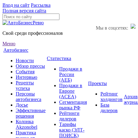
Вход на сайт
Рассылка
Полная версия сайта
Мы в соцсетях:
Свой среди профессионалов
Меню
Автобизнес
Статистика
Новости
Обзор прессы
Продажи в
События
России
Интервью
(АЕБ)
Рецепты
Проекты
Продажи в
успеха
Европе
Персоны
Рейтинг
(ACEA)
Архив
автобизнеса
холдингов
Сегментация
журна
Досье
База
рынка РФ
Эффективные
дилеров
Рейтинги
решения
дилеров
Колонка
Тарифы
Akzonobel
каско (ЭЛТ-
Практика
ПОИСК)