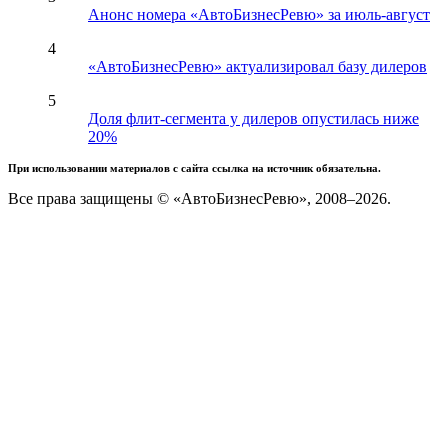
Анонс номера «АвтоБизнесРевю» за июль-август
4
«АвтоБизнесРевю» актуализировал базу дилеров
5
Доля флит-сегмента у дилеров опустилась ниже
20%
При использовании материалов с сайта ссылка на источник обязательна.
Все права защищены © «АвтоБизнесРевю», 2008–2026.