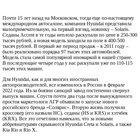
Почти 15 лет назад на Московском, тогда еще по-настоящему
международном автосалоне, компания Hyundai представила
малопримечательную, на первый взгляд, новинку – Solaris.
Седаны Accent в те годы неплохо раскупали по цене в 250-300
тысяч рублей, а новая модель заходила на поле в 400-500
тысяч рублей. В первый же период продаж – в 2011 году –
было реализовано порядка 97 тысяч этих автомобилей.
Модель стала самой популярной иномаркой в нашей стране.
В последующие четыре года у нас раскупали уже по 110-115
тысяч этих машин.
Для Hyundai, как и для многих иностранных
автопроизводителей, все изменилось в России в феврале
2022 года. Из-за боязни санкций завод постепенно свернул
выпуск машин. Спустя почти два года после вынужденного
простоя маркетологи АГР объявили о запуске нового
российского бренда «Солярис». Вторую жизнь получили
кроссовер (его назвали HC), седаны (HS и KRS) и хэтчбек
(KRX). Все это отчетливо намекало, что за новыми
аббревиатурами скрываются Hyundai Creta и Solaris, а также
Kia Rio и Rio X.