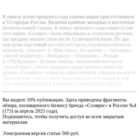
К началу осени прошлого года салоны марки присутствовали
в 53 городах России. Включая крайние западные и восточные
регионы нашей страны. К концу прошлого года самая густая
сеть марки «Солярис» была образована в столичном регионе,
где продажу машин стали вести 12 авторитейлеров. По два
шоу-рума под новый
российский бренд переформатировали
компании «Авилон» и «Вам Авто», по одному – «Автомир»,
«АвтоСпецЦентр», «Мэйджор», «Техинком», «Рольф»
и «ТЦ Кунцево». В свою очередь, московская
компания
«АвтоГермес», хотя и оказалась представлена в качестве
дилера «Соляриса» только на единственной локации на шоссе
Энтузиастов, судя по сайту, также продает эти машины еще
и из салонов Hyundai в Балашихе и Kia на 44 км МКАД.
Вы видите 10% публикации. Здесь приведены фрагменты
обзора, посвященного бизнесу бренда «Солярис» в России №4
(173) за апрель 2025 года).
Подпишитесь, чтобы получить доступ ко всем закрытым
материалам
Электронная версия статьи 500 руб.