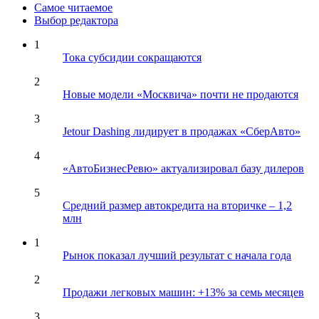
Самое читаемое
Выбор редактора
1
Тока субсидии сокращаются
2
Новые модели «Москвича» почти не продаются
3
Jetour Dashing лидирует в продажах «СберАвто»
4
«АвтоБизнесРевю» актуализировал базу дилеров
5
Средний размер автокредита на вторичке – 1,2
млн
1
Рынок показал лучший результат с начала года
2
Продажи легковых машин: +13% за семь месяцев
3