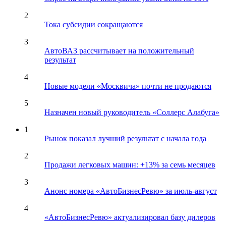
2
Тока субсидии сокращаются
3
АвтоВАЗ рассчитывает на положительный
результат
4
Новые модели «Москвича» почти не продаются
5
Назначен новый руководитель «Соллерс Алабуга»
1
Рынок показал лучший результат с начала года
2
Продажи легковых машин: +13% за семь месяцев
3
Анонс номера «АвтоБизнесРевю» за июль-август
4
«АвтоБизнесРевю» актуализировал базу дилеров