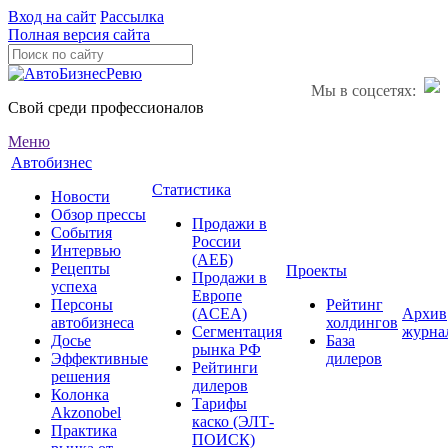
Вход на сайт
Рассылка
Полная версия сайта
Мы в соцсетях:
Свой среди профессионалов
Меню
Автобизнес
Статистика
Новости
Обзор прессы
Продажи в
События
России
Интервью
(АЕБ)
Рецепты
Проекты
Продажи в
успеха
Европе
Персоны
Рейтинг
(ACEA)
Архив
автобизнеса
холдингов
Сегментация
журна
Досье
База
рынка РФ
Эффективные
дилеров
Рейтинги
решения
дилеров
Колонка
Тарифы
Akzonobel
каско (ЭЛТ-
Практика
ПОИСК)