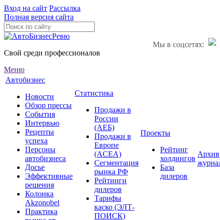
Вход на сайт
Рассылка
Полная версия сайта
Мы в соцсетях:
Свой среди профессионалов
Меню
Автобизнес
Статистика
Новости
Обзор прессы
Продажи в
События
России
Интервью
(АЕБ)
Рецепты
Проекты
Продажи в
успеха
Европе
Персоны
Рейтинг
(ACEA)
Архив
автобизнеса
холдингов
Сегментация
журна
Досье
База
рынка РФ
Эффективные
дилеров
Рейтинги
решения
дилеров
Колонка
Тарифы
Akzonobel
каско (ЭЛТ-
Практика
ПОИСК)