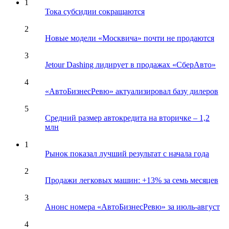
1
Тока субсидии сокращаются
2
Новые модели «Москвича» почти не продаются
3
Jetour Dashing лидирует в продажах «СберАвто»
4
«АвтоБизнесРевю» актуализировал базу дилеров
5
Средний размер автокредита на вторичке – 1,2
млн
1
Рынок показал лучший результат с начала года
2
Продажи легковых машин: +13% за семь месяцев
3
Анонс номера «АвтоБизнесРевю» за июль-август
4