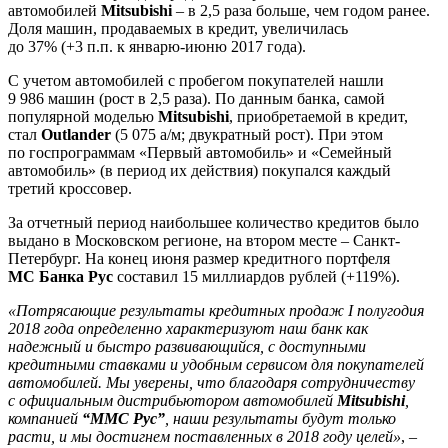
автомобилей
Mitsubishi
– в 2,5 раза больше, чем годом ранее.
Доля машин, продаваемых в кредит, увеличилась
до 37% (+3 п.п. к январю-июню 2017 года).
С учетом автомобилей с пробегом покупателей нашли
9 986 машин (рост в 2,5 раза). По данным банка, самой
популярной моделью
Mitsubishi
, приобретаемой в кредит,
стал
Outlander
(5 075 а/м; двукратный рост). При этом
по госпрограммам «Первый автомобиль» и «Семейный
автомобиль» (в период их действия) покупался каждый
третий кроссовер.
За отчетный период наибольшее количество кредитов было
выдано в Московском регионе, на втором месте – Санкт-
Петербург. На конец июня размер кредитного портфеля
МС Банка Рус
составил 15 миллиардов рублей (+119%).
«Потрясающие результаты кредитных продаж I полугодия
2018 года определенно характеризуют наш банк как
надежный и быстро развивающийся, с доступными
кредитными ставками и удобным сервисом для покупателей
автомобилей. Мы уверены, что благодаря сотрудничеству
с официальным дистрибьютором автомобилей
Mitsubishi
,
компанией
“ММС Рус”
, наши результаты будут только
расти, и мы достигнем поставленных в 2018 году целей»
, –