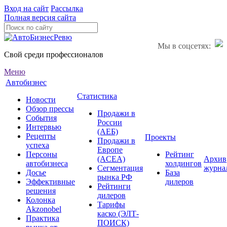
Вход на сайт
Рассылка
Полная версия сайта
Мы в соцсетях:
Свой среди профессионалов
Меню
Автобизнес
Статистика
Новости
Обзор прессы
Продажи в
События
России
Интервью
(АЕБ)
Рецепты
Проекты
Продажи в
успеха
Европе
Персоны
Рейтинг
(ACEA)
Архив
автобизнеса
холдингов
Сегментация
журна
Досье
База
рынка РФ
Эффективные
дилеров
Рейтинги
решения
дилеров
Колонка
Тарифы
Akzonobel
каско (ЭЛТ-
Практика
ПОИСК)