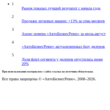
1
Рынок показал лучший результат с начала года
2
Продажи легковых машин: +13% за семь месяцев
3
Анонс номера «АвтоБизнесРевю» за июль-август
4
«АвтоБизнесРевю» актуализировал базу дилеров
5
Доля флит-сегмента у дилеров опустилась ниже
20%
При использовании материалов с сайта ссылка на источник обязательна.
Все права защищены © «АвтоБизнесРевю», 2008–2026.