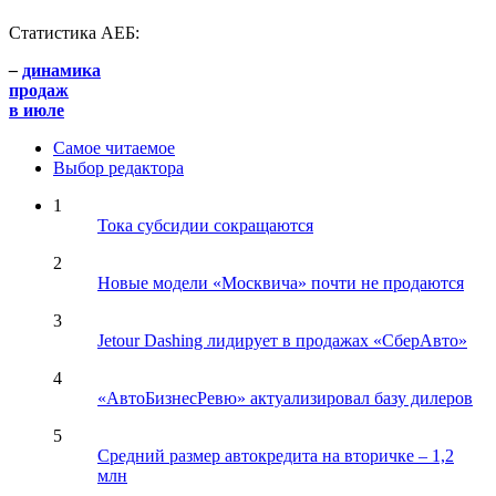
Статистика АЕБ:
–
динамика
продаж
в июле
Самое читаемое
Выбор редактора
1
Тока субсидии сокращаются
2
Новые модели «Москвича» почти не продаются
3
Jetour Dashing лидирует в продажах «СберАвто»
4
«АвтоБизнесРевю» актуализировал базу дилеров
5
Средний размер автокредита на вторичке – 1,2
млн