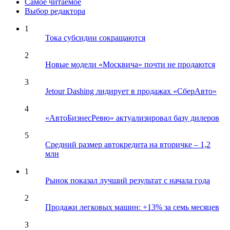
Самое читаемое
Выбор редактора
1
Тока субсидии сокращаются
2
Новые модели «Москвича» почти не продаются
3
Jetour Dashing лидирует в продажах «СберАвто»
4
«АвтоБизнесРевю» актуализировал базу дилеров
5
Средний размер автокредита на вторичке – 1,2
млн
1
Рынок показал лучший результат с начала года
2
Продажи легковых машин: +13% за семь месяцев
3