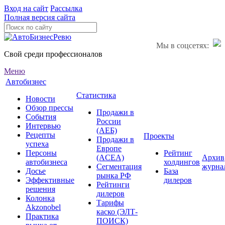
Вход на сайт
Рассылка
Полная версия сайта
Мы в соцсетях:
Свой среди профессионалов
Меню
Автобизнес
Статистика
Новости
Обзор прессы
Продажи в
События
России
Интервью
(АЕБ)
Рецепты
Проекты
Продажи в
успеха
Европе
Персоны
Рейтинг
(ACEA)
Архив
автобизнеса
холдингов
Сегментация
журна
Досье
База
рынка РФ
Эффективные
дилеров
Рейтинги
решения
дилеров
Колонка
Тарифы
Akzonobel
каско (ЭЛТ-
Практика
ПОИСК)