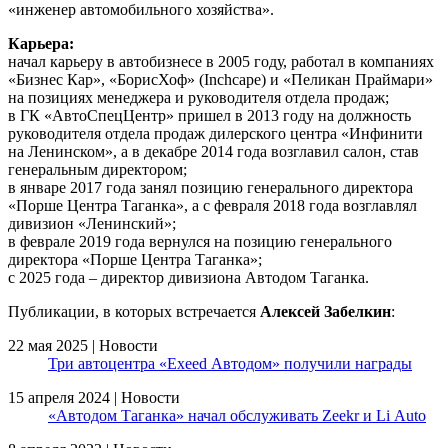
«инженер автомобильного хозяйства».
Карьера:
начал карьеру в автобизнесе в 2005 году, работал в компаниях
«Бизнес Кар», «БорисХоф» (Inchcape) и «Пеликан Праймари»
на позициях менеджера и руководителя отдела продаж;
в ГК «АвтоСпецЦентр» пришел в 2013 году на должность
руководителя отдела продаж дилерского центра «Инфинити
на Ленинском», а в декабре 2014 года возглавил салон, став
генеральным директором;
в январе 2017 года занял позицию генерального директора
«Порше Центра Таганка», а с февраля 2018 года возглавлял
дивизион «Ленинский»;
в феврале 2019 года вернулся на позицию генерального
директора «Порше Центра Таганка»;
с 2025 года – директор дивизиона Автодом Таганка.
Публикации, в которых встречается
Алексей Забелкин
:
22 мая 2025 | Новости
Три автоцентра «Exeed Автодом» получили награды
15 апреля 2024 | Новости
«Автодом Таганка» начал обслуживать Zeekr и Li Auto