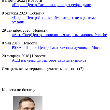
8 апреля 2022 | Новости
«Порше Центр Таганка» проводит ребрендинг
9 октября 2020 | События
«Порше Центр Ленинский» – открытие в режиме
офлайн
29 сентября 2020 | Новости
«АвтоСпецЦентр» пополнился вторым салоном Porsche
8 мая 2018 | Новости
PSEA: «Порше Центр Таганка» стал лучшим в Москве
20 февраля 2018 | Новости
АСЦ назначил директоров двух дивизионов
Смотреть все материалы с участием персоны (7)
Коллеги по бизнесу: