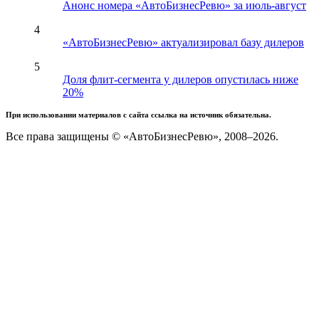
Анонс номера «АвтоБизнесРевю» за июль-август
4
«АвтоБизнесРевю» актуализировал базу дилеров
5
Доля флит-сегмента у дилеров опустилась ниже
20%
При использовании материалов с сайта ссылка на источник обязательна.
Все права защищены © «АвтоБизнесРевю», 2008–2026.