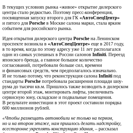
В текущих условиях рынка «живое» открытие дилерского
центра стало редкостью. Поэтому пресс-конференция,
посвященная запуску второго для ГК
«АвтоСпецЦентр»
и пятого для
Porsche
в Москве салона марки, стала ярким
событием для российского рынка.
Идея открытия дилерского центра
Porsche
на Ленинском
проспекте возникла в
«АвтоСпецЦентре»
еще в 2017 году,
в то время, когда по этому адресу уже 11 лет располагался
один из самых успешных в России салонов
Infiniti
. Переезд
японского бренда, а главное большое количество
согласований, потребовали больше сил, времени
и финансовых средств, чем предполагалось изначально.
И не только потому, что реконструкция салона
Infiniti
под
стандарты
Porsche
потребовала расширения площади шоу-
рума до тысячи кв.м. Пришлось также возводить в дилерском
центре второй этаж, монтировать лифты, увеличивать
сервисную зону, складские и подвальные помещения.
В результате инвестиции в этот проект составили порядка
600 миллионов рублей.
«Чтобы размещать автомобили не только на первом,
но и на втором этаже, нам пришлось делать надстройку,
всесторонне укреплять конструкцию здания,
– рассказал