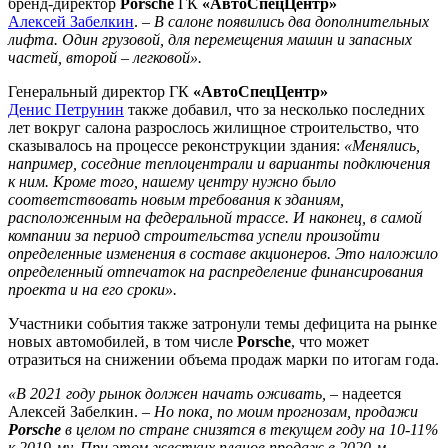
бренд-директор
Porsche
ГК
«АвтоСпецЦентр»
Алексей Забелкин
. –
В салоне появились два дополнительных
лифта. Один грузовой, для перемещения машин и запасных
частей, второй – легковой».
Генеральный директор ГК
«АвтоСпецЦентр»
Денис Петрунин
также добавил, что за несколько последних
лет вокруг салона разрослось жилищное строительство, что
сказывалось на процессе реконструкции здания:
«Менялись,
например, соседние теплоцентрали и варианты подключения
к ним. Кроме того, нашему центру нужно было
соответствовать новым требования к зданиям,
расположенным на федеральной трассе. И наконец, в самой
компании за период строительства успели произойти
определенные изменения в составе акционеров. Это наложило
определенный отпечаток на распределение финансирования
проекта и на его сроки».
Участники события также затронули темы дефицита на рынке
новых автомобилей, в том числе
Porsche
, что может
отразиться на снижении объема продаж марки по итогам года.
«В 2021 году рынок должен начать оживать,
– надеется
Алексей Забелкин. –
Но пока, по моим прогнозам, продажи
Porsche
в целом по стране снизятся в текущем году на 10-11%
к 2019-му. При этом жестких планов продаж в 2020-м