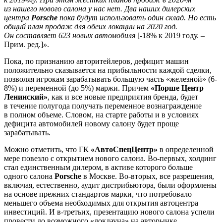
из нашего нового салона у нас нет. Два наших дилерских
центра
Porsche
пока будут использовать один склад. Но есть
общий план продаж для обеих локации на 2020 год.
Он составляет 623 новых автомобиля
[-18% к 2019 году. –
Прим. ред.]
»
.
Пока, по признанию авторитейлеров, дефицит машин
положительно сказывается на прибыльности каждой сделки,
позволяя игрокам зарабатывать большую часть «железной» (6-
8%) и переменной (до 5%) маржи. Причем
«Порше Центр
Ленинский»
, как и все новые предприятия бренда, будет
в течение полугода получать переменное вознаграждение
в полном объеме. Словом, на старте работы и в условиях
дефицита автомобилей новому салону будет проще
зарабатывать.
Можно отметить, что ГК
«АвтоСпецЦентр»
в определенной
мере повезло с открытием нового салона. Во-первых, холдинг
стал единственным дилером, в активе которого больше
одного салона
Porsche
в Москве. Во-вторых, все разрешения,
включая, естественно, аудит дистрибьютора, были оформлены
на основе прежних стандартов марки, что потребовало
меньшего объема необходимых для открытия автоцентра
инвестиций. И в-третьих, презентацию нового салона успели
провести до возможного «локдауна» на авторынке.