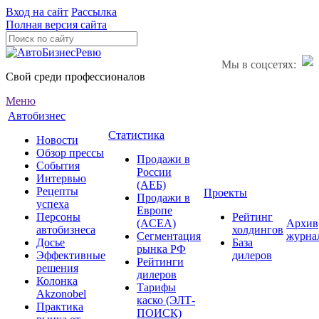
Вход на сайт
Рассылка
Полная версия сайта
Мы в соцсетях:
Свой среди профессионалов
Меню
Автобизнес
Статистика
Новости
Обзор прессы
Продажи в
События
России
Интервью
(АЕБ)
Рецепты
Проекты
Продажи в
успеха
Европе
Персоны
Рейтинг
(ACEA)
Архив
автобизнеса
холдингов
Сегментация
журна
Досье
База
рынка РФ
Эффективные
дилеров
Рейтинги
решения
дилеров
Колонка
Тарифы
Akzonobel
каско (ЭЛТ-
Практика
ПОИСК)