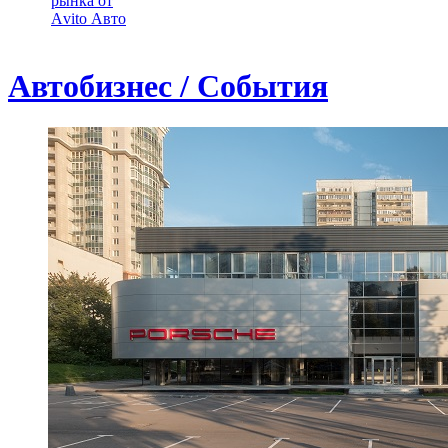
рынка от
Аvito Авто
Автобизнес / События