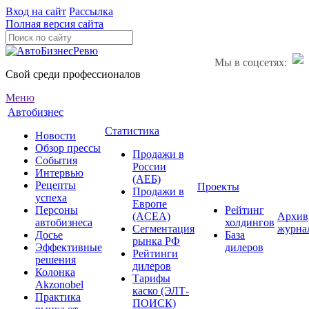
Вход на сайт
Рассылка
Полная версия сайта
Мы в соцсетях:
Свой среди профессионалов
Меню
Автобизнес
Статистика
Новости
Обзор прессы
Продажи в
События
России
Интервью
(АЕБ)
Рецепты
Проекты
Продажи в
успеха
Европе
Персоны
Рейтинг
(ACEA)
Архив
автобизнеса
холдингов
Сегментация
журна
Досье
База
рынка РФ
Эффективные
дилеров
Рейтинги
решения
дилеров
Колонка
Тарифы
Akzonobel
каско (ЭЛТ-
Практика
ПОИСК)