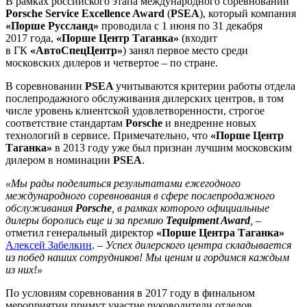
В рамках российского этапа международного соревновании
Porsche Service Excellence Award
(
PSEA
), который компания
«Порше Руссланд»
проводила с 1 июня по 31 декабря
2017 года,
«Порше Центр Таганка»
(входит
в ГК
«АвтоСпецЦентр»
) занял первое место среди
московских дилеров и четвертое – по стране.
В соревновании
PSEA
учитываются критерии работы отдела
послепродажного обслуживания дилерских центров, в том
числе уровень клиентской удовлетворенности, строгое
соответствие стандартам
Porsche
и внедрение новых
технологий в сервисе. Примечательно, что
«Порше Центр
Таганка»
в 2013 году уже был признан лучшим московским
дилером в номинации
PSEA
.
«Мы рады поделиться результатами ежегодного
международного соревнования в сфере послепродажного
обслуживания
Porsche
, в рамках которого официальные
дилеры боролись еще и за премию
Tequipment Award
,
–
отметил генеральный директор
«Порше Центра Таганка»
Алексей Забелкин
. –
Успех дилерского центра складывается
из побед наших сотрудников! Мы ценим и гордимся каждым
из них!»
По условиям соревнования в 2017 году в финальном
мероприятии примут участие руководители отделов