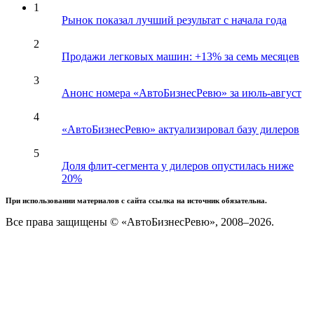
1
Рынок показал лучший результат с начала года
2
Продажи легковых машин: +13% за семь месяцев
3
Анонс номера «АвтоБизнесРевю» за июль-август
4
«АвтоБизнесРевю» актуализировал базу дилеров
5
Доля флит-сегмента у дилеров опустилась ниже
20%
При использовании материалов с сайта ссылка на источник обязательна.
Все права защищены © «АвтоБизнесРевю», 2008–2026.