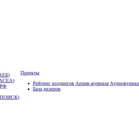
Проекты
АЕБ)
(ACEA)
Рейтинг холдингов
Архив журнала
Аудиожурнал
 РФ
База дилеров
Т-ПОИСК)