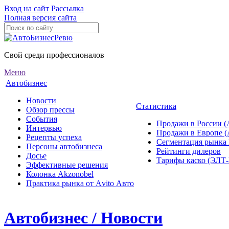
Вход на сайт
Рассылка
Полная версия сайта
Свой среди профессионалов
Меню
Автобизнес
Новости
Статистика
Обзор прессы
События
Продажи в России (
Интервью
Продажи в Европе 
Рецепты успеха
Сегментация рынка
Персоны автобизнеса
Рейтинги дилеров
Досье
Тарифы каско (ЭЛ
Эффективные решения
Колонка Akzonobel
Практика рынка от Аvito Авто
Автобизнес / Новости