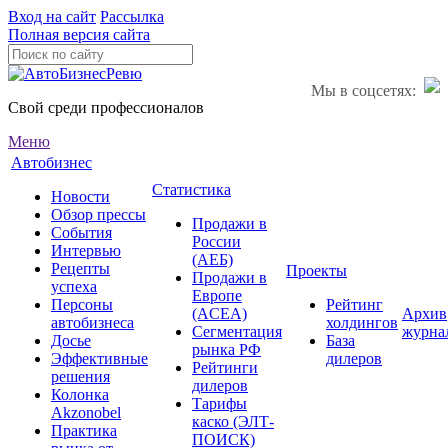
Вход на сайт
Рассылка
Полная версия сайта
Мы в соцсетях:
Свой среди профессионалов
Меню
Автобизнес
Статистика
Новости
Обзор прессы
Продажи в
События
России
Интервью
(АЕБ)
Рецепты
Проекты
Продажи в
успеха
Европе
Персоны
Рейтинг
(ACEA)
Архив
автобизнеса
холдингов
Сегментация
журна
Досье
База
рынка РФ
Эффективные
дилеров
Рейтинги
решения
дилеров
Колонка
Тарифы
Akzonobel
каско (ЭЛТ-
Практика
ПОИСК)