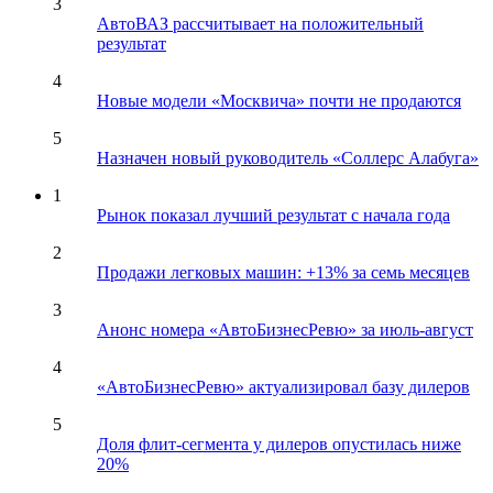
3
АвтоВАЗ рассчитывает на положительный
результат
4
Новые модели «Москвича» почти не продаются
5
Назначен новый руководитель «Соллерс Алабуга»
1
Рынок показал лучший результат с начала года
2
Продажи легковых машин: +13% за семь месяцев
3
Анонс номера «АвтоБизнесРевю» за июль-август
4
«АвтоБизнесРевю» актуализировал базу дилеров
5
Доля флит-сегмента у дилеров опустилась ниже
20%