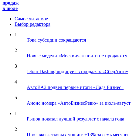
продаж
в июле
Самое читаемое
Выбор редактора
1
Тока субсидии сокращаются
2
Новые модели «Москвича» почти не продаются
3
Jetour Dashing лидирует в продажах «СберАвто»
4
АвтоВАЗ подвел первые итоги «Лада Бизнес»
5
Анонс номера «АвтоБизнесРевю» за июль-август
1
Рынок показал лучший результат с начала года
2
Продажи легковых машин: +13% за семь месяцев