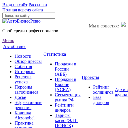
Вход на сайт
Рассылка
Полная версия сайта
Мы в соцсетях:
Свой среди профессионалов
Меню
Автобизнес
Статистика
Новости
Обзор прессы
Продажи в
События
России
Интервью
(АЕБ)
Рецепты
Проекты
Продажи в
успеха
Европе
Персоны
Рейтинг
(ACEA)
Архив
автобизнеса
холдингов
Сегментация
журна
Досье
База
рынка РФ
Эффективные
дилеров
Рейтинги
решения
дилеров
Колонка
Тарифы
Akzonobel
каско (ЭЛТ-
Практика
ПОИСК)