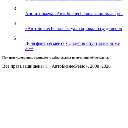
3
Анонс номера «АвтоБизнесРевю» за июль-август
4
«АвтоБизнесРевю» актуализировал базу дилеров
5
Доля флит-сегмента у дилеров опустилась ниже
20%
При использовании материалов с сайта ссылка на источник обязательна.
Все права защищены © «АвтоБизнесРевю», 2008–2026.