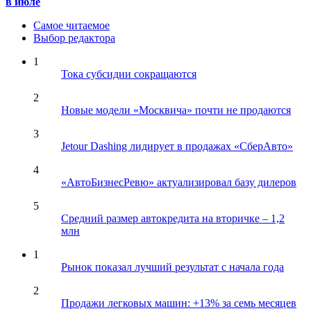
в июле
Самое читаемое
Выбор редактора
1
Тока субсидии сокращаются
2
Новые модели «Москвича» почти не продаются
3
Jetour Dashing лидирует в продажах «СберАвто»
4
«АвтоБизнесРевю» актуализировал базу дилеров
5
Средний размер автокредита на вторичке – 1,2
млн
1
Рынок показал лучший результат с начала года
2
Продажи легковых машин: +13% за семь месяцев