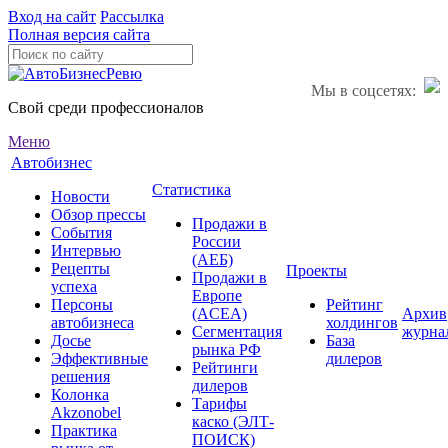
Вход на сайт
Рассылка
Полная версия сайта
Мы в соцсетях:
Свой среди профессионалов
Меню
Автобизнес
Статистика
Новости
Обзор прессы
Продажи в
События
России
Интервью
(АЕБ)
Рецепты
Проекты
Продажи в
успеха
Европе
Персоны
Рейтинг
(ACEA)
Архив
автобизнеса
холдингов
Сегментация
журна
Досье
База
рынка РФ
Эффективные
дилеров
Рейтинги
решения
дилеров
Колонка
Тарифы
Akzonobel
каско (ЭЛТ-
Практика
ПОИСК)