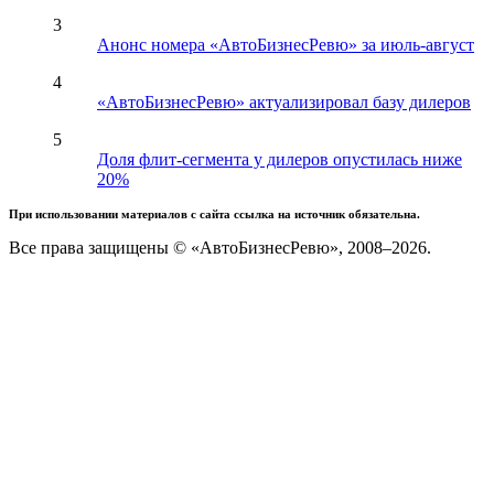
3
Анонс номера «АвтоБизнесРевю» за июль-август
4
«АвтоБизнесРевю» актуализировал базу дилеров
5
Доля флит-сегмента у дилеров опустилась ниже
20%
При использовании материалов с сайта ссылка на источник обязательна.
Все права защищены © «АвтоБизнесРевю», 2008–2026.