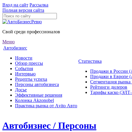
Вход на сайт
Рассылка
Полная версия сайта
Свой среди профессионалов
Меню
Автобизнес
Новости
Статистика
Обзор прессы
События
Продажи в России (
Интервью
Продажи в Европе 
Рецепты успеха
Сегментация рынка
Персоны автобизнеса
Рейтинги дилеров
Досье
Тарифы каско (ЭЛ
Эффективные решения
Колонка Akzonobel
Практика рынка от Аvito Авто
Автобизнес / Персоны