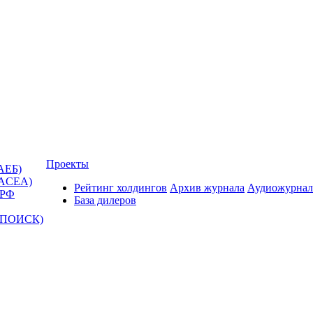
Проекты
АЕБ)
(ACEA)
Рейтинг холдингов
Архив журнала
Аудиожурнал
 РФ
База дилеров
Т-ПОИСК)