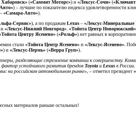
 Хабаровск»
(
«Саммит Моторс»
) и
«Лексус-Сочи»
(
«Ключавт
Авто»
) – лучшие по показателю индекса удовлетворенности кли
 –
«Самара-Авто»
).
льфа-Сервис»
), а по продажам
Lexus
–
«Лексус-Минеральные
) и
«Лексус-Нижний Новгород»
.
«Тойота Центр Новорижский»
«Тойота Центру Ясенево»
(
«Рольф»
) нет равных в корпоративн
ремии стали
«Тойота Центр Ясенево»
и
«Лексус-Ясенево»
. Поб
л»
) и
«Лексус-Пермь»
(
«Верра Груп»
).
тнеры, разделяющие стремление компании к совершенству. Кома
 фактор устойчивого развития брендов
Toyota
и
Lexus
в России
вис на российском автомобильном рынке»
, – отметил президент
ресных материалов раньше остальных!