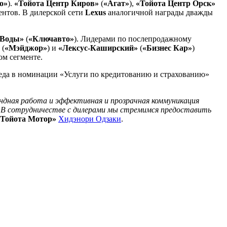
о»
).
«Тойота Центр Киров»
(
«Агат»
),
«Тойота Центр Орск»
ентов. В дилерской сети
Lexus
аналогичной награды дважды
 Воды»
(
«Ключавто»
). Лидерами по послепродажному
(
«Мэйджор»
) и
«Лексус-Каширский»
(
«Бизнес Кар»
)
ом сегменте.
еда в номинации «Услуги по кредитованию и страхованию»
ндная работа и эффективная и прозрачная коммуникация
. В сотрудничестве с дилерами мы стремимся предоставить
«Тойота Мотор»
Хидэнори Одзаки
.