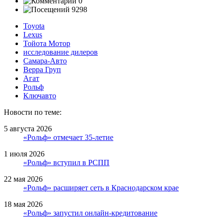
0
9298
Toyota
Lexus
Тойота Мотор
исследование дилеров
Самара-Авто
Верра Груп
Агат
Рольф
Ключавто
Новости по теме:
5 августа 2026
«Рольф» отмечает 35-летие
1 июля 2026
«Рольф» вступил в РСПП
22 мая 2026
«Рольф» расширяет сеть в Краснодарском крае
18 мая 2026
«Рольф» запустил онлайн-кредитование