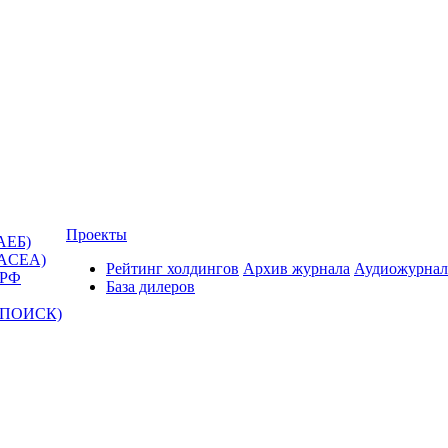
Проекты
АЕБ)
(ACEA)
Рейтинг холдингов
Архив журнала
Аудиожурнал
 РФ
База дилеров
Т-ПОИСК)