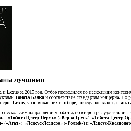
знаны лучшими
ta
и
Lexus
за 2015 год. Отбор проводился по нескольким критери
дуктами
Тойота Банка
и соответствие стандартам концерна. По р
тнеров
Lexus
, участвовавших в отборе, победу одержали девять 
о нескольким направлениям работы, во второй раз удостоились
лись
«Тойота Центр Пермь»
(
«Верра Груп»
),
«Тойота Центр Ор
д»
(
«Агат»
),
«Лексус-Ясенево»
(
«Рольф»
) и
«Лексус-Краснодар