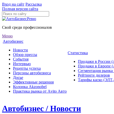
Вход на сайт
Рассылка
Полная версия сайта
Свой среди профессионалов
Меню
Автобизнес
Новости
Статистика
Обзор прессы
События
Продажи в России (
Интервью
Продажи в Европе 
Рецепты успеха
Сегментация рынка
Персоны автобизнеса
Рейтинги дилеров
Досье
Тарифы каско (ЭЛ
Эффективные решения
Колонка Akzonobel
Практика рынка от Аvito Авто
Автобизнес / Новости