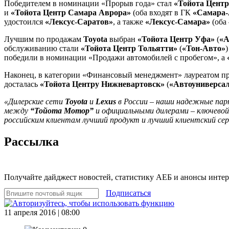
Победителем в номинации «Прорыв года» стал
«Тойота Центр
и
«Тойота Центр Самара Аврора»
(оба входят в ГК
«Самара-
удостоился
«Лексус-Саратов»
, а также
«Лексус-Самара»
(оба
Лучшим по продажам
Toyota
выбран
«Тойота Центр Уфа»
(
«А
обслуживанию стали
«Тойота Центр Тольятти»
(
«Тон-Авто»
победили в номинации «Продажи автомобилей с пробегом», а
Наконец, в категории «Финансовый менеджмент» лауреатом п
досталась
«Тойота Центру Нижневартовск»
(
«Автоуниверса
«Дилерские сети
Toyota
и
Lexus
в России – наши надежные пар
между
“Тойота Мотор”
и официальными дилерами – ключевой
российским клиентам лучший продукт и лучший клиентский сер
Рассылка
Получайте дайджест новостей, статистику АЕБ и анонсы инте
Подписаться
11 апреля 2016 | 08:00