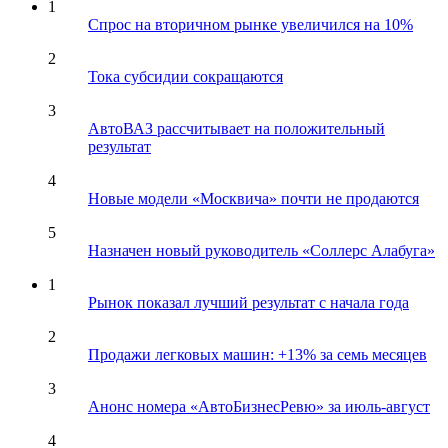
1
Спрос на вторичном рынке увеличился на 10%
2
Тока субсидии сокращаются
3
АвтоВАЗ рассчитывает на положительный
результат
4
Новые модели «Москвича» почти не продаются
5
Назначен новый руководитель «Соллерс Алабуга»
1
Рынок показал лучший результат с начала года
2
Продажи легковых машин: +13% за семь месяцев
3
Анонс номера «АвтоБизнесРевю» за июль-август
4