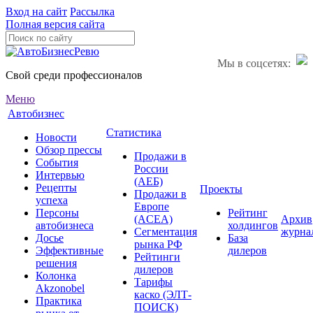
Вход на сайт
Рассылка
Полная версия сайта
Мы в соцсетях:
Свой среди профессионалов
Меню
Автобизнес
Статистика
Новости
Обзор прессы
Продажи в
События
России
Интервью
(АЕБ)
Рецепты
Проекты
Продажи в
успеха
Европе
Персоны
Рейтинг
(ACEA)
Архив
автобизнеса
холдингов
Сегментация
журна
Досье
База
рынка РФ
Эффективные
дилеров
Рейтинги
решения
дилеров
Колонка
Тарифы
Akzonobel
каско (ЭЛТ-
Практика
ПОИСК)