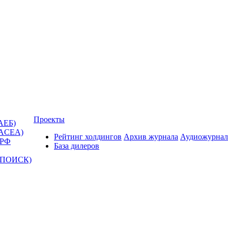
Проекты
АЕБ)
(ACEA)
Рейтинг холдингов
Архив журнала
Аудиожурнал
 РФ
База дилеров
Т-ПОИСК)