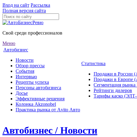
Вход на сайт
Рассылка
Полная версия сайта
Свой среди профессионалов
Меню
Автобизнес
Новости
Статистика
Обзор прессы
События
Продажи в России (
Интервью
Продажи в Европе 
Рецепты успеха
Сегментация рынка
Персоны автобизнеса
Рейтинги дилеров
Досье
Тарифы каско (ЭЛ
Эффективные решения
Колонка Akzonobel
Практика рынка от Аvito Авто
Автобизнес / Новости