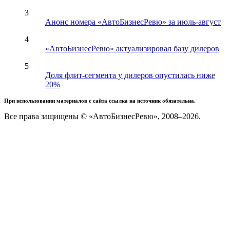
3
Анонс номера «АвтоБизнесРевю» за июль-август
4
«АвтоБизнесРевю» актуализировал базу дилеров
5
Доля флит-сегмента у дилеров опустилась ниже
20%
При использовании материалов с сайта ссылка на источник обязательна.
Все права защищены © «АвтоБизнесРевю», 2008–2026.