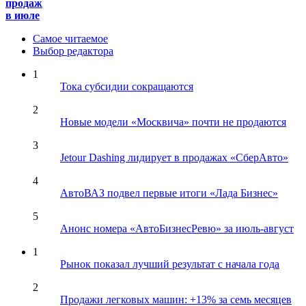
продаж
в июле
Самое читаемое
Выбор редактора
1
Тока субсидии сокращаются
2
Новые модели «Москвича» почти не продаются
3
Jetour Dashing лидирует в продажах «СберАвто»
4
АвтоВАЗ подвел первые итоги «Лада Бизнес»
5
Анонс номера «АвтоБизнесРевю» за июль-август
1
Рынок показал лучший результат с начала года
2
Продажи легковых машин: +13% за семь месяцев