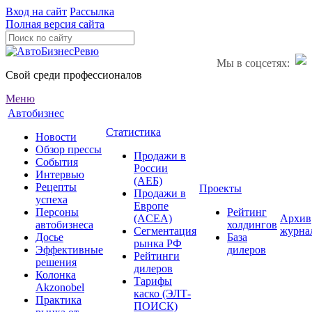
Вход на сайт
Рассылка
Полная версия сайта
Мы в соцсетях:
Свой среди профессионалов
Меню
Автобизнес
Статистика
Новости
Обзор прессы
Продажи в
События
России
Интервью
(АЕБ)
Рецепты
Проекты
Продажи в
успеха
Европе
Персоны
Рейтинг
(ACEA)
Архив
автобизнеса
холдингов
Сегментация
журна
Досье
База
рынка РФ
Эффективные
дилеров
Рейтинги
решения
дилеров
Колонка
Тарифы
Akzonobel
каско (ЭЛТ-
Практика
ПОИСК)