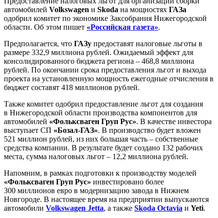
Предоставление налоговых льгот для организации сборки
автомобилей
Volkswagen
и
Skoda
на мощностях
ГАЗа
одобрил комитет по экономике Заксобрания Нижегородской
области. Об этом пишет
«Российская газета»
.
Предполагается, что
ГАЗу
предоставят налоговые льготы в
размере 332,9 миллиона рублей. Ожидаемый эффект для
консолидированного бюджета региона – 468,8 миллиона
рублей. По окончании срока предоставления льгот и выхода
проекта на установленную мощность ежегодные отчисления в
бюджет составят 418 миллионов рублей.
Также комитет одобрил предоставление льгот для создания
в Нижегородской области производства компонентов для
автомобилей
«Фольксваген Груп Рус»
. В качестве инвестора
выступает СП
«Бозал-ГАЗ»
. В производство будет вложен
521 миллион рублей, из них большая часть – собственные
средства компании. В результате будет создано 132 рабочих
места, сумма налоговых льгот – 12,2 миллиона рублей.
Напомним, в рамках подготовки к производству моделей
«Фольксваген Груп Рус»
инвестировано более
300 миллионов евро в модернизацию завода в Нижнем
Новгороде. В настоящее время на предприятии выпускаются
автомобили
Volkswagen Jetta
, а также
Skoda Octavia
и
Yeti
.