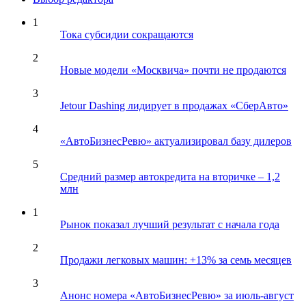
1
Тока субсидии сокращаются
2
Новые модели «Москвича» почти не продаются
3
Jetour Dashing лидирует в продажах «СберАвто»
4
«АвтоБизнесРевю» актуализировал базу дилеров
5
Средний размер автокредита на вторичке – 1,2
млн
1
Рынок показал лучший результат с начала года
2
Продажи легковых машин: +13% за семь месяцев
3
Анонс номера «АвтоБизнесРевю» за июль-август