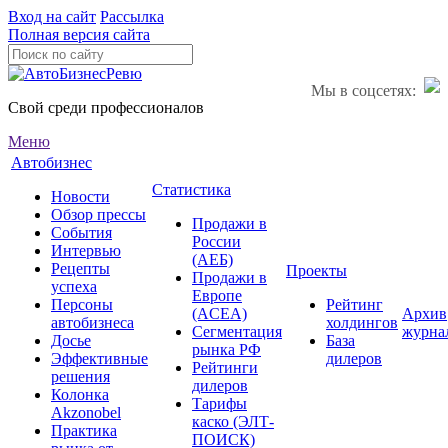
Вход на сайт
Рассылка
Полная версия сайта
Мы в соцсетях:
Свой среди профессионалов
Меню
Автобизнес
Статистика
Новости
Обзор прессы
Продажи в
События
России
Интервью
(АЕБ)
Рецепты
Проекты
Продажи в
успеха
Европе
Персоны
Рейтинг
(ACEA)
Архив
автобизнеса
холдингов
Сегментация
журна
Досье
База
рынка РФ
Эффективные
дилеров
Рейтинги
решения
дилеров
Колонка
Тарифы
Akzonobel
каско (ЭЛТ-
Практика
ПОИСК)