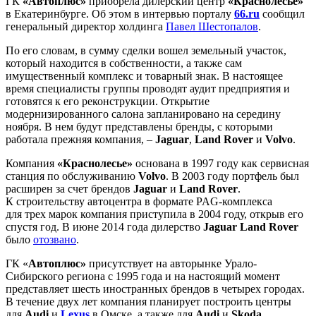
ГК
«Автоплюс»
приобрела дилерский центр
«Краснолесье»
в Екатеринбурге. Об этом в интервью порталу
66.ru
сообщил
генеральный директор холдинга
Павел Шестопалов
.
По его словам, в сумму сделки вошел земельный участок,
который находится в собственности, а также сам
имущественный комплекс и товарный знак. В настоящее
время специалисты группы проводят аудит предприятия и
готовятся к его реконструкции. Открытие
модернизированного салона запланировано на середину
ноября. В нем будут представлены бренды, с которыми
работала прежняя компания, –
Jaguar
,
Land Rover
и
Volvo
.
Компания
«Краснолесье»
основана в 1997 году как сервисная
станция по обслуживанию
Volvo
. В 2003 году портфель был
расширен за счет брендов
Jaguar
и
Land Rover
.
К строительству автоцентра в формате PAG-комплекса
для трех марок компания приступила в 2004 году, открыв его
спустя год. В июне 2014 года дилерство
Jaguar Land Rover
было
отозвано
.
ГК «
Автоплюс»
присутствует на авторынке Урало-
Сибирского региона с 1995 года и на настоящий момент
представляет шесть иностранных брендов в четырех городах.
В течение двух лет компания планирует построить центры
для
Audi
и
Lexus
в Омске, а также для
Audi
и
Skoda