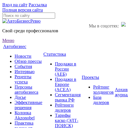
Вход на сайт
Рассылка
Полная версия сайта
Мы в соцсетях:
Свой среди профессионалов
Меню
Автобизнес
Статистика
Новости
Обзор прессы
Продажи в
События
России
Интервью
(АЕБ)
Рецепты
Проекты
Продажи в
успеха
Европе
Персоны
Рейтинг
(ACEA)
Архив
автобизнеса
холдингов
Сегментация
журна
Досье
База
рынка РФ
Эффективные
дилеров
Рейтинги
решения
дилеров
Колонка
Тарифы
Akzonobel
каско (ЭЛТ-
Практика
ПОИСК)