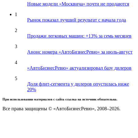
Новые модели «Москвича» почти не продаются
1
Рынок показал лучший результат с начала года
2
Продажи легковых машин: +13% за семь месяцев
3
Анонс номера «АвтоБизнесРевю» за июль-август
4
«АвтоБизнесРевю» актуализировал базу дилеров
5
Доля флит-сегмента у дилеров опустилась ниже
20%
При использовании материалов с сайта ссылка на источник обязательна.
Все права защищены © «АвтоБизнесРевю», 2008–2026.