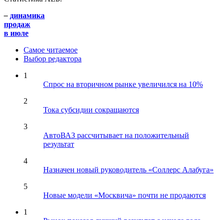
–
динамика
продаж
в июле
Самое читаемое
Выбор редактора
1
Спрос на вторичном рынке увеличился на 10%
2
Тока субсидии сокращаются
3
АвтоВАЗ рассчитывает на положительный
результат
4
Назначен новый руководитель «Соллерс Алабуга»
5
Новые модели «Москвича» почти не продаются
1