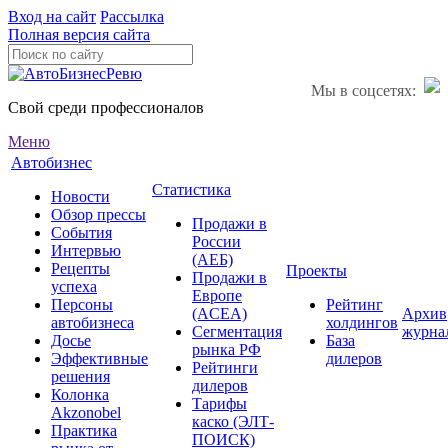
Вход на сайт
Рассылка
Полная версия сайта
Мы в соцсетях:
Свой среди профессионалов
Меню
Автобизнес
Статистика
Новости
Обзор прессы
Продажи в
События
России
Интервью
(АЕБ)
Рецепты
Проекты
Продажи в
успеха
Европе
Персоны
Рейтинг
(ACEA)
Архив
автобизнеса
холдингов
Сегментация
журна
Досье
База
рынка РФ
Эффективные
дилеров
Рейтинги
решения
дилеров
Колонка
Тарифы
Akzonobel
каско (ЭЛТ-
Практика
ПОИСК)