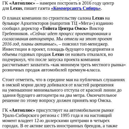
ГК
«Автоплюс»
– намерен построить в 2016 году центр
для
Lexus
, пишет газета
«Коммерсантъ Сибирь»
.
О планах компании по строительству салона
Lexus
на
бульваре Архитекторов (напротив ТЦ «Мега») изданию
сообщил директор
«Тойота Центра Омск»
Виктор
Гребенников.
«Сейчас идет процесс проектирования и
согласования автоцентра. Мы отвели на этот проект
2016 год, планы активные»
, – пояснил топ-менеджер.
Инвестиции в проект, площадь будущего предприятия и
объемы годовых продаж
Lexus
он назвать отказался, но
подчеркнул, что после запуска проекта компания
рассчитывает захватить «как минимум треть местного рынка»
розничных продаж автомобилей премиум-класса.
Стоит отметить, что в середине мая на публичных слушаниях
в омской мэрии дилер добивался от властей разрешения
на уменьшение минимального отступа от красной линии до
здания будущего автоцентра на два метра. Окончательное
решение по этому вопросу должен принять мэр Омска.
ГК
«Автоплюс»
присутствует на автомобильном рынке
Урало-Сибирского региона с 1995 года и на настоящий
момент владеет 12-ю дилерскими центрами в четырех
городах. В ее активе шесть иностранных брендов, а также