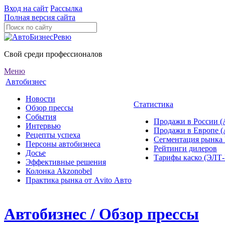
Вход на сайт
Рассылка
Полная версия сайта
Свой среди профессионалов
Меню
Автобизнес
Новости
Статистика
Обзор прессы
События
Продажи в России (
Интервью
Продажи в Европе 
Рецепты успеха
Сегментация рынка
Персоны автобизнеса
Рейтинги дилеров
Досье
Тарифы каско (ЭЛ
Эффективные решения
Колонка Akzonobel
Практика рынка от Аvito Авто
Автобизнес / Обзор прессы