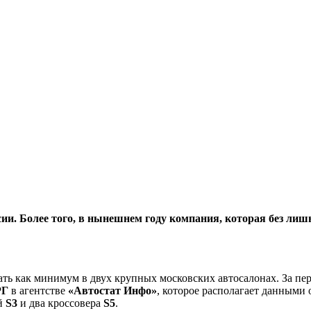
ии. Более того, в нынешнем году компания, которая без ли
ать как минимум в двух крупных московских автосалонах. За пер
РГ
в агентстве
«Автостат Инфо»
, которое располагает данными 
ей
S3
и два кроссовера
S5
.