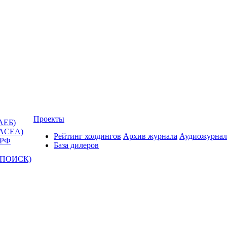
Проекты
АЕБ)
(ACEA)
Рейтинг холдингов
Архив журнала
Аудиожурнал
 РФ
База дилеров
Т-ПОИСК)