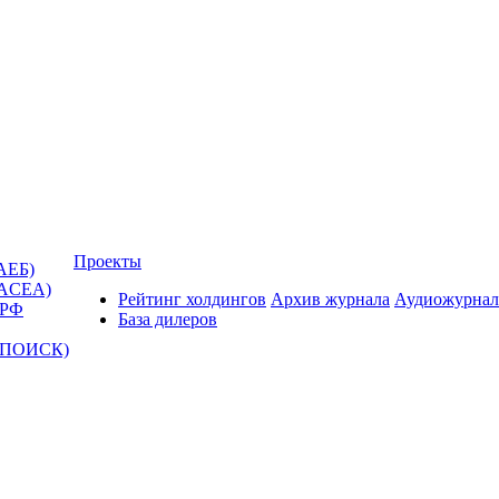
Проекты
АЕБ)
(ACEA)
Рейтинг холдингов
Архив журнала
Аудиожурнал
 РФ
База дилеров
Т-ПОИСК)