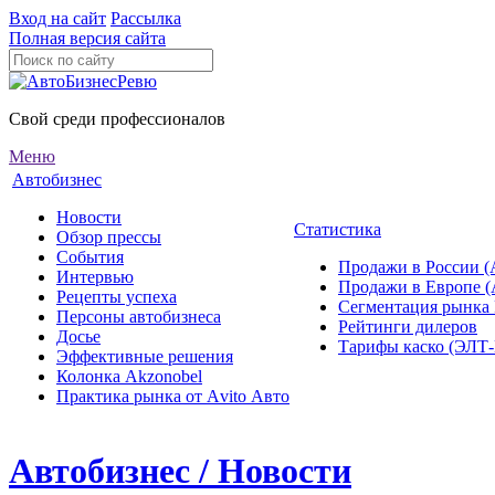
Вход на сайт
Рассылка
Полная версия сайта
Свой среди профессионалов
Меню
Автобизнес
Новости
Статистика
Обзор прессы
События
Продажи в России (
Интервью
Продажи в Европе 
Рецепты успеха
Сегментация рынка
Персоны автобизнеса
Рейтинги дилеров
Досье
Тарифы каско (ЭЛ
Эффективные решения
Колонка Akzonobel
Практика рынка от Аvito Авто
Автобизнес / Новости