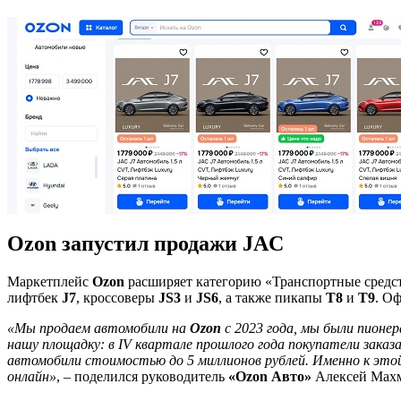
Ozon запустил продажи JAC
Маркетплейс
Ozon
расширяет категорию «Транспортные средс
лифтбек
J7
, кроссоверы
JS3
и
JS6
, а также пикапы
T8
и
T9
. О
«Мы продаем автомобили на
Ozon
с 2023 года, мы были пионе
нашу площадку: в IV квартале прошлого года покупатели зака
автомобили стоимостью до 5 миллионов рублей. Именно к это
онлайн»
, – поделился руководитель
«Ozon Авто»
Алексей Махм