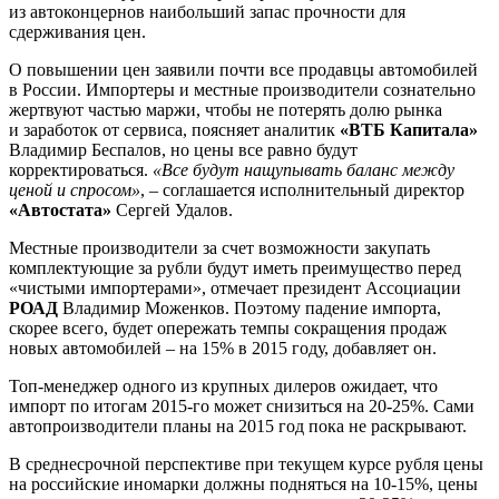
из автоконцернов наибольший запас прочности для
сдерживания цен.
О повышении цен заявили почти все продавцы автомобилей
в России. Импортеры и местные производители сознательно
жертвуют частью маржи, чтобы не потерять долю рынка
и заработок от сервиса, поясняет аналитик
«ВТБ Капитала»
Владимир Беспалов, но цены все равно будут
корректироваться.
«Все будут нащупывать баланс между
ценой и спросом»
, – соглашается исполнительный директор
«Автостата»
Сергей Удалов.
Местные производители за счет возможности закупать
комплектующие за рубли будут иметь преимущество перед
«чистыми импортерами», отмечает президент Ассоциации
РОАД
Владимир Моженков. Поэтому падение импорта,
скорее всего, будет опережать темпы сокращения продаж
новых автомобилей – на 15% в 2015 году, добавляет он.
Топ-менеджер одного из крупных дилеров ожидает, что
импорт по итогам 2015‑го может снизиться на 20-25%. Сами
автопроизводители планы на 2015 год пока не раскрывают.
В среднесрочной перспективе при текущем курсе рубля цены
на российские иномарки должны подняться на 10-15%, цены