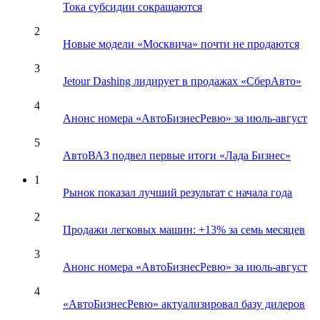
Тока субсидии сокращаются
2
Новые модели «Москвича» почти не продаются
3
Jetour Dashing лидирует в продажах «СберАвто»
4
Анонс номера «АвтоБизнесРевю» за июль-август
5
АвтоВАЗ подвел первые итоги «Лада Бизнес»
1
Рынок показал лучший результат с начала года
2
Продажи легковых машин: +13% за семь месяцев
3
Анонс номера «АвтоБизнесРевю» за июль-август
4
«АвтоБизнесРевю» актуализировал базу дилеров