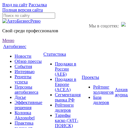
Вход на сайт
Рассылка
Полная версия сайта
Мы в соцсетях:
Свой среди профессионалов
Меню
Автобизнес
Статистика
Новости
Обзор прессы
Продажи в
События
России
Интервью
(АЕБ)
Рецепты
Проекты
Продажи в
успеха
Европе
Персоны
Рейтинг
(ACEA)
Архив
автобизнеса
холдингов
Сегментация
журна
Досье
База
рынка РФ
Эффективные
дилеров
Рейтинги
решения
дилеров
Колонка
Тарифы
Akzonobel
каско (ЭЛТ-
Практика
ПОИСК)