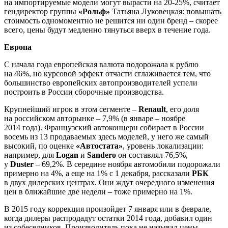
на импортируемые модели могут вырасти на 20-25%, считает
гендиректор группы
«Рольф»
Татьяна Луковецкая: повышать
стоимость одномоментно не решится ни один бренд – скорее
всего, цены будут медленно тянуться вверх в течение года.
Европа
С начала года европейская валюта подорожала к рублю
на 46%, но курсовой эффект отчасти сглаживается тем, что
большинство европейских автопроизводителей успели
построить в России сборочные производства.
Крупнейший игрок в этом сегменте –
Renault
, его доля
на российском авторынке – 7,9% (в январе – ноябре
2014 года). Французский автоконцерн собирает в России
восемь из 13 продаваемых здесь моделей, у него же самый
высокий, по оценке
«Автостата»
, уровень локализации:
например, для
Logan
и
Sandero
он составлял 76,5%,
у
Duster
– 69,2%. В середине ноября автомобили подорожали
примерно на 4%, а еще на 1% с 1 декабря, рассказали
РБК
в двух дилерских центрах. Они ждут очередного изменения
цен в ближайшие две недели – тоже примерно на 1%.
В 2015 году коррекция произойдет 7 января или в феврале,
когда дилеры распродадут остатки 2014 года, добавил один
из собеседников. Производитель пока не называл цены