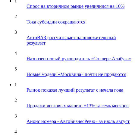
1
Спрос на вторичном рынке увеличился на 10%
2
Тока субсидии сокращаются
3
АвтоВАЗ рассчитывает на положительный
результат
4
Назначен новый руководитель «Соллерс Алабуга»
5
Новые модели «Москвича» почти не продаются
1
Рынок показал лучший результат с начала года
2
Продажи легковых машин: +13% за семь месяцев
3
Анонс номера «АвтоБизнесРевю» за июль-август
4