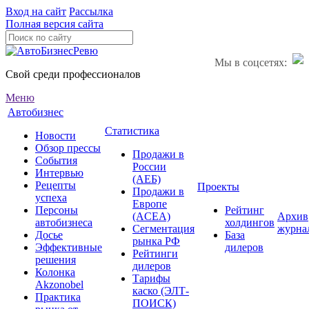
Вход на сайт
Рассылка
Полная версия сайта
Мы в соцсетях:
Свой среди профессионалов
Меню
Автобизнес
Статистика
Новости
Обзор прессы
Продажи в
События
России
Интервью
(АЕБ)
Рецепты
Проекты
Продажи в
успеха
Европе
Персоны
Рейтинг
(ACEA)
Архив
автобизнеса
холдингов
Сегментация
журна
Досье
База
рынка РФ
Эффективные
дилеров
Рейтинги
решения
дилеров
Колонка
Тарифы
Akzonobel
каско (ЭЛТ-
Практика
ПОИСК)