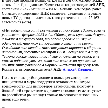
В феврале продажи новых легковых и легких коммерческих
автомобилей, по данным Комитета автопроизводителей
АЕБ
,
составили 75 472 машины – на 6% меньше, чем годом ранее.
Согласно информации
ППК
(включает сведения о передаче
новых ТС до года владельцам), покупателей нашли 77 163
автомобиля (-4%).
«Мы видим наихудший результат за последние 10 лет, если не
учитывать февраль 2023 года. Однако, если сравнить февраль
с январем текущего года, то объем продаж примерно
одинаковый, что может говорить о стагнации рынка.
Ожидание изменений исчисления утилизационного сбора на
автомобили, ввезенные из стран ЕАЭС, вступление в силу
“закона о локализации такси” мало повлияли на рынок и не
смогли подстегнуть его, хотя еще возможно проявление
влияния этих факторов в марте»
, – отметил председатель
Комитета автопроизводителей
АЕБ
Алексей Калицев
.
По его словам, действующие и новые регуляторные
инициативы и меры поддержки оставляют минимум
возможностей для импортеров автомобилей, поэтому в
ближайшей перспективе в среднем ценовом сегменте успех
на российском рынке ждет только высоколокализованных
производителей.