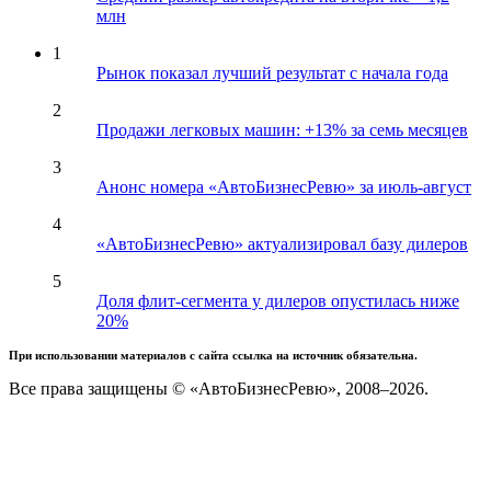
млн
1
Рынок показал лучший результат с начала года
2
Продажи легковых машин: +13% за семь месяцев
3
Анонс номера «АвтоБизнесРевю» за июль-август
4
«АвтоБизнесРевю» актуализировал базу дилеров
5
Доля флит-сегмента у дилеров опустилась ниже
20%
При использовании материалов с сайта ссылка на источник обязательна.
Все права защищены © «АвтоБизнесРевю», 2008–2026.