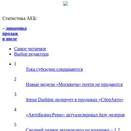
Статистика АЕБ:
–
динамика
продаж
в июле
Самое читаемое
Выбор редактора
1
Тока субсидии сокращаются
2
Новые модели «Москвича» почти не продаются
3
Jetour Dashing лидирует в продажах «СберАвто»
4
«АвтоБизнесРевю» актуализировал базу дилеров
5
Средний размер автокредита на вторичке – 1,2