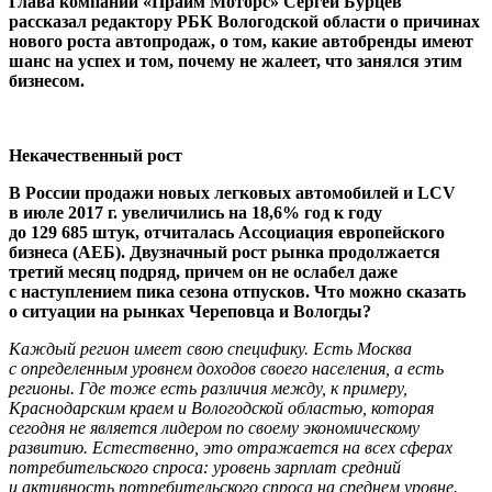
Глава компании «Прайм Моторс» Сергей Бурцев
рассказал редактору РБК Вологодской области о причинах
нового роста автопродаж, о том, какие автобренды имеют
шанс на успех и том, почему не жалеет, что занялся этим
бизнесом.
Некачественный рост
В России продажи новых легковых автомобилей и LCV
в июле 2017 г. увеличились на 18,6% год к году
до 129 685 штук, отчиталась Ассоциация европейского
бизнеса (АЕБ). Двузначный рост рынка продолжается
третий месяц подряд, причем он не ослабел даже
с наступлением пика сезона отпусков. Что можно сказать
о ситуации на рынках Череповца и Вологды?
Каждый регион имеет свою специфику. Есть Москва
с определенным уровнем доходов своего населения, а есть
регионы. Где тоже есть различия между, к примеру,
Краснодарским краем и Вологодской областью, которая
сегодня не является лидером по своему экономическому
развитию. Естественно, это отражается на всех сферах
потребительского спроса: уровень зарплат средний
и активность потребительского спроса на среднем уровне.