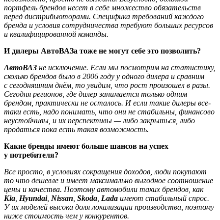
портфель брендов несет в себе множество обязательств
перед дистрибьюторами. Специфика требований каждого
бренда и условия сотрудничества требуют больших ресурсов
и квалифицированной команды.
И дилеры АвтоВАЗа тоже не могут себе это позволить?
АвтоВАЗ
не исключение. Если мы посмотрим на статистику,
сколько брендов было в 2006 году у одного дилера и сравним
с сегодняшним днём, то увидим, что рост произошел в разы.
Сегодня регионов, где дилер занимается только одним
брендом, практически не осталось. И если такие дилеры все-
таки есть, надо понимать, что они не стабильны, финансово
неустойчивы, и их перспективы
—
либо закрыться, либо
продаться пока есть такая возможность.
Какие бренды имеют больше шансов на успех
у потребителя?
Все просто, в условиях сокращения доходов, люди покупают
то что дешевле и имеет максимально выгодное cоотношение
цены и качества. Поэтому автомобили таких брендов, как
Kia
,
Hyundai
,
Nissan
,
Skoda
,
Lada
имеют стабильный спрос.
У их моделей высока доля локализации производства, поэтому
ниже стоимость чем у конкурентов.