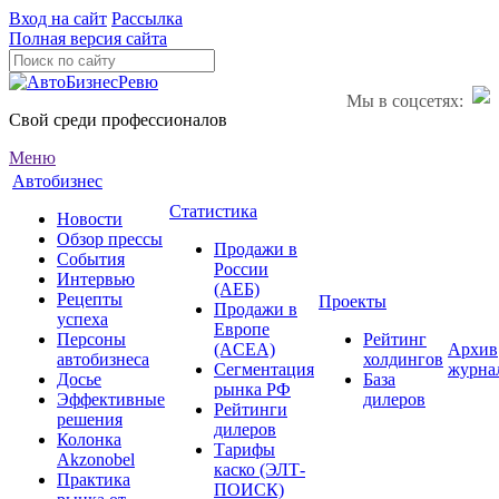
Вход на сайт
Рассылка
Полная версия сайта
Мы в соцсетях:
Свой среди профессионалов
Меню
Автобизнес
Статистика
Новости
Обзор прессы
Продажи в
События
России
Интервью
(АЕБ)
Рецепты
Проекты
Продажи в
успеха
Европе
Персоны
Рейтинг
(ACEA)
Архив
автобизнеса
холдингов
Сегментация
журна
Досье
База
рынка РФ
Эффективные
дилеров
Рейтинги
решения
дилеров
Колонка
Тарифы
Akzonobel
каско (ЭЛТ-
Практика
ПОИСК)