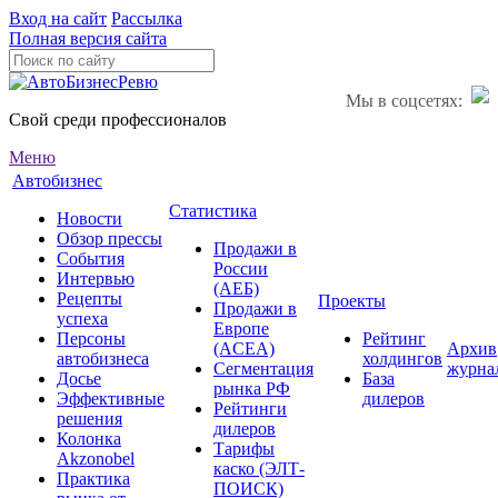
Вход на сайт
Рассылка
Полная версия сайта
Мы в соцсетях:
Свой среди профессионалов
Меню
Автобизнес
Статистика
Новости
Обзор прессы
Продажи в
События
России
Интервью
(АЕБ)
Рецепты
Проекты
Продажи в
успеха
Европе
Персоны
Рейтинг
(ACEA)
Архив
автобизнеса
холдингов
Сегментация
журна
Досье
База
рынка РФ
Эффективные
дилеров
Рейтинги
решения
дилеров
Колонка
Тарифы
Akzonobel
каско (ЭЛТ-
Практика
ПОИСК)