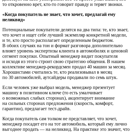
то откровенно врет, кто-то говорит правду и теряет звонки.
«Когда покупатель не знает, что хочет, предлагай ему
неликвид»
Потенциальные покупатели делятся на два типа: те, кто знает,
что хочет и ищет себе лучший экземпляр конкретной модели,
и те, кто просто располагает определенным бюджетом.
В обоих случаях на тон и формат разговора дополнительно
влияет уровень экспертизы клиента в автомобилях и ценовой
сегмент покупки. Опытный менеджер видит покупателя
и исходя из этого строит свою стратегию общения. В нашем
коллективе менеджер-рекордсмен продал 40 машин за месяц.
Хорошистами считались те, кто реализовывал в месяц
по 30 автомобилей, аутсайдеры продавали по семь штук.
Если человек уже выбрал модель, менеджер презентует
машину в позитивном ключе (то есть умалчивает
о возможных слабых сторонах), акцентирует внимание
на сильных сторонах предложения (скорость, комфорт,
гарантии), предлагает тест-драйв.
Когда покупатель сам толком не представляет, что хочет,
менеджер посадит его на тот автомобиль, который ему лично
выгоднее продать — на неликвид. На практике это значит, что