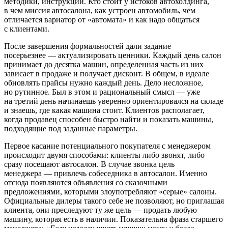
методики, инструкции. Кто стоит у истоков автохолдинга,
в чем миссия автосалона, как устроен автомобиль, чем
отличается вариатор от «автомата» и как надо общаться
с клиентами.
После завершения формальностей дали задание
посерьезнее — актуализировать ценники. Каждый день салон
принимает до десятка машин, определенная часть из них
зависает в продаже и получает дисконт. В общем, в идеале
обновлять прайсы нужно каждый день. Дело несложное,
но рутинное. Был в этом и рациональный смысл — уже
на третий день начинаешь уверенно ориентировался на складе
и знаешь, где какая машина стоит. Клиентов располагает,
когда продавец способен быстро найти и показать машины,
подходящие под заданные параметры.
Первое касание потенциального покупателя с менеджером
происходит двумя способами: клиенты либо звонят, либо
сразу посещают автосалон. В случае звонка цель
менеджера — привлечь собеседника в автосалон. Именно
отсюда появляются объявления со сказочными
предложениями, которыми злоупотребляют «серые» салоны.
Официальные дилеры такого себе не позволяют, но приглашая
клиента, они преследуют ту же цель — продать любую
машину, которая есть в наличии. Показательна фраза старшего