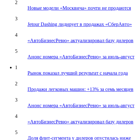
2
Новые модели «Москвича» почти не продаются
3
Jetour Dashing лидирует в продажах «СберАвто»
4
«АвтоБизнесРевю» актуализировал базу дилеров
5
Анонс номера «АвтоБизнесРевю» за июль-август
1
Рынок показал лучший результат с начала года
2
Продажи легковых машин: +13% за семь месяцев
3
Анонс номера «АвтоБизнесРевю» за июль-август
4
«АвтоБизнесРевю» актуализировал базу дилеров
5
Доля флит-сегмента у дилеров опустилась ниже