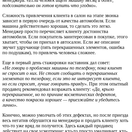
менеджера:
«Если человек ищет машину месяц и более,
подсознательно он готов купить что угодно».
Сложность привлечения клиента в салон на этапе звонка
зависит в первую очередь от качества автомобиля. Если
машина действительно хорошая, то сделать это легко.
Менеджер просто перечисляет клиенту достоинства
автомобиля. Если покупатель заинтересован в покупке, этого
хватает, чтобы он приехал в автосалон. Если же описание
звучит удручающе (пять перекрашенных элементов, ошибка
по подушкам), то привлечь человека сложнее.
Еще в первый день стажировки наставник дал совет:
«Не говори о проблемах машины по телефону, пока клиент
не спросит о них. Не стоит сообщать о перекрашенных
элементах по телефону, если это не интересует клиента,
но если спросит, лучше говорить правду».
При этом опытный
продавец рекомендовал возражать клиенту:
«Да, крыло
перекрашенное, но по причине косметических дефектов,
а качество покраски хорошее — приезжайте и убедитесь
лично».
Конечно, можно умолчать об этих дефектах, но после приезда
весь негатив обрушится на менеджера и продать клиенту хоть
что-то уже вряд ли получится. Здесь каждый продавец
действует на свое усмотрение: кто-то просто умалчивает, кто-