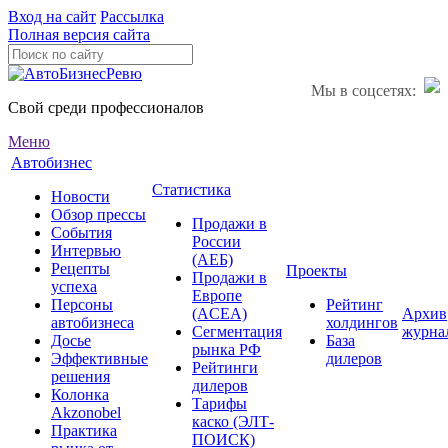
Вход на сайт
Рассылка
Полная версия сайта
Мы в соцсетях:
Свой среди профессионалов
Меню
Автобизнес
Статистика
Новости
Обзор прессы
Продажи в
События
России
Интервью
(АЕБ)
Рецепты
Проекты
Продажи в
успеха
Европе
Персоны
Рейтинг
(ACEA)
Архив
автобизнеса
холдингов
Сегментация
журна
Досье
База
рынка РФ
Эффективные
дилеров
Рейтинги
решения
дилеров
Колонка
Тарифы
Akzonobel
каско (ЭЛТ-
Практика
ПОИСК)