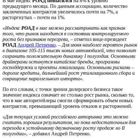
В мае индекс
РОАД повысился
на 8% к уровню
предыдущего месяца. По данным ассоциации, количество
заключенных контрактов увеличилось почти на 7%, а
расторгнутых – почти на 1%.
«Индекс
РОАД
в мае можно рассматривать как признак
того, что рынок находится в состоянии контролируемого
роста без признаков перегрева,
– отметил вице-президент
РОАД
Андрей Петренко
. –
Для июня наиболее вероятен рынок
в диапазоне 105-115 тысяч новых автомобилей, что позволит
сохранить положительную динамику I полугодия. Основными
драйверами останутся китайские бренды, программы
господдержки и проекты локализации. Основными рисками –
дорогие кредиты, дальнейший рост утилизационного сбора и
сокращение параллельного импорта».
По его словам, с точки зрения дилерского бизнеса такое
значение индекса означает не столько рост рынка, сколько то,
что в мае авторитейлеры смогли сформировать объем новых
контрактов, превышающий уровень отказов и расторжений.
«Для текущих условий российского авторынка это можно
считать хорошим результатом, но пока недостаточным для
перехода к устойчивому двузначному росту продаж во II
полугодии»
, – добавил Андрей Петренко.