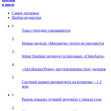
продаж
в июле
Самое читаемое
Выбор редактора
1
Тока субсидии сокращаются
2
Новые модели «Москвича» почти не продаются
3
Jetour Dashing лидирует в продажах «СберАвто»
4
«АвтоБизнесРевю» актуализировал базу дилеров
5
Средний размер автокредита на вторичке – 1,2
млн
1
Рынок показал лучший результат с начала года
2